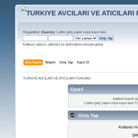
Hoşgeldiniz
Ziyaretçi
. Lütfen
giriş yapın
veya
kayıt olun
.
Kullanıcı adınızı, şifrenizi ve aktif kalma süresini giriniz
Ana Sayfa
İletişim
Giriş Yap
Kayıt Ol
TURKIYE AVCILARI VE ATICILARI FORUMU
Uyarı!
Sadece kayıtlı üy
Lütfen giriş yapın veya
kayıt olun
TU
Giriş Yap
Kullanıcı A
Şif