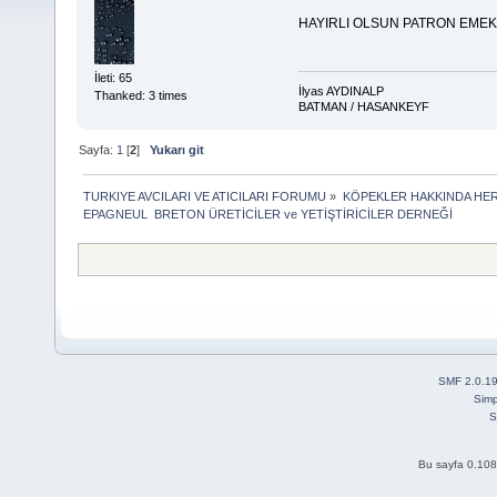
HAYIRLI OLSUN PATRON EMEKL
İleti: 65
İlyas AYDINALP
Thanked: 3 times
BATMAN / HASANKEYF
Sayfa:
1
[
2
]
Yukarı git
TURKIYE AVCILARI VE ATICILARI FORUMU
»
KÖPEKLER HAKKINDA HER
EPAGNEUL  BRETON ÜRETİCİLER ve YETİŞTİRİCİLER DERNEĞİ
SMF 2.0.1
Simp
S
Bu sayfa 0.108 