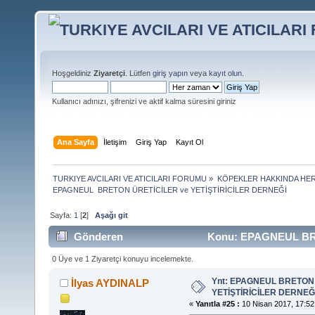
Hoşgeldiniz
Ziyaretçi
. Lütfen
giriş yapın
veya
kayıt olun
.
Kullanıcı adınızı, şifrenizi ve aktif kalma süresini giriniz
Ana Sayfa
İletişim
Giriş Yap
Kayıt Ol
TURKIYE AVCILARI VE ATICILARI FORUMU
»
KÖPEKLER HAKKINDA HER
EPAGNEUL  BRETON ÜRETİCİLER ve YETİŞTİRİCİLER DERNEĞİ
Sayfa:
1
[
2
]
Aşağı git
Gönderen
Konu: EPAGNEUL BR
sayısı 13184 defa)
0 Üye ve 1 Ziyaretçi konuyu incelemekte.
Ynt: EPAGNEUL BRETON 
İlyas AYDINALP
YETİŞTİRİCİLER DERNEĞ
«
Yanıtla #25 :
10 Nisan 2017, 17:52