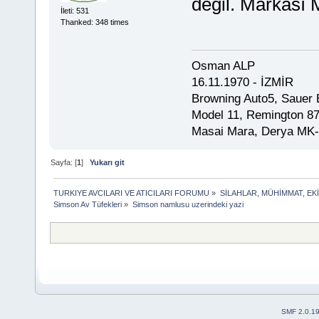
değil. Markası 
İleti: 531
Thanked: 348 times
Osman ALP
16.11.1970 - İZMİR
Browning Auto5, Sauer 
Model 11, Remington 8
Masai Mara, Derya MK-
Sayfa: [
1
]
Yukarı git
TURKIYE AVCILARI VE ATICILARI FORUMU
»
SİLAHLAR, MÜHİMMAT, EK
Simson Av Tüfekleri
»
Simson namlusu uzerindeki yazi
SMF 2.0.1