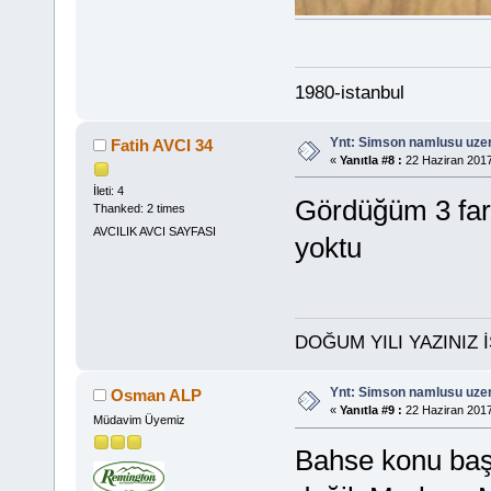
1980-istanbul
Ynt: Simson namlusu uzer
Fatih AVCI 34
«
Yanıtla #8 :
22 Haziran 2017
İleti: 4
Gördüğüm 3 fark
Thanked: 2 times
AVCILIK AVCI SAYFASI
yoktu
DOĞUM YILI YAZINIZ 
Ynt: Simson namlusu uzer
Osman ALP
«
Yanıtla #9 :
22 Haziran 2017
Müdavim Üyemiz
Bahse konu başt