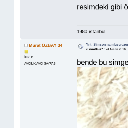
resimdeki gibi ö
1980-istanbul
Ynt: Simson namlusu uzer
Murat ÖZBAY 34
«
Yanıtla #7 :
24 Nisan 2016, 
İleti: 11
bende bu simge
AVCILIK AVCI SAYFASI