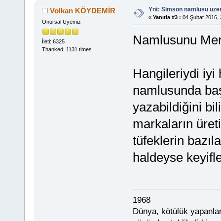
Ynt: Simson namlusu uzer
Volkan KÖYDEMİR
«
Yanıtla #3 :
04 Şubat 2016, 
Onursal Üyemiz
Namlusunu Merk
İleti: 6325
Thanked: 1131 times
Hangileriydi iy
namlusunda başk
yazabildiğini b
markaların üreti
tüfeklerin bazıl
haldeyse keyifle
1968
Dünya, kötülük yapanlar