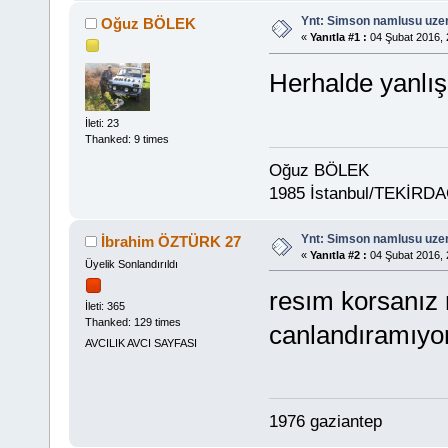
Ynt: Simson namlusu uzer
Oğuz BÖLEK
«
Yanıtla #1 :
04 Şubat 2016, 
Herhalde yanlış
İleti: 23
Thanked: 9 times
Oğuz BÖLEK
1985 İstanbul/TEKİRD
Ynt: Simson namlusu uzer
İbrahim ÖZTÜRK 27
«
Yanıtla #2 :
04 Şubat 2016, 
Üyelik Sonlandırıldı
resım korsanız m
İleti: 365
Thanked: 129 times
canlandıramıyor
AVCILIK AVCI SAYFASI
1976 gaziantep