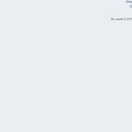
Simp
S
Bu sayfa 0.107 