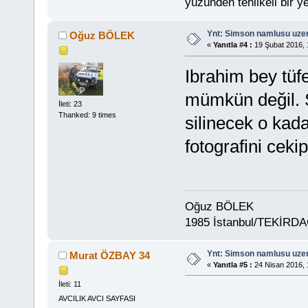
yüzünden tehlikeli bir ye
Ynt: Simson namlusu uzer
Oğuz BÖLEK
«
Yanıtla #4 :
19 Şubat 2016, 
Ibrahim bey tüf
mümkün değil. Şö
İleti: 23
Thanked: 9 times
silinecek o kadar
fotografini ceki
Oğuz BÖLEK
1985 İstanbul/TEKİRD
Ynt: Simson namlusu uzer
Murat ÖZBAY 34
«
Yanıtla #5 :
24 Nisan 2016, 
İleti: 11
AVCILIK AVCI SAYFASI