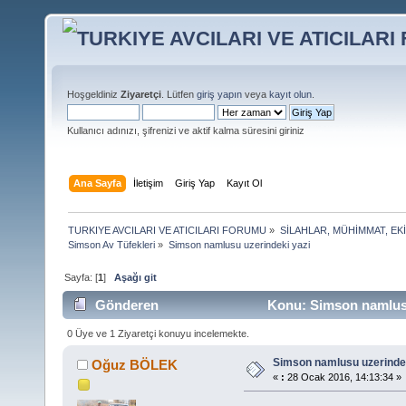
Hoşgeldiniz
Ziyaretçi
. Lütfen
giriş yapın
veya
kayıt olun
.
Kullanıcı adınızı, şifrenizi ve aktif kalma süresini giriniz
Ana Sayfa
İletişim
Giriş Yap
Kayıt Ol
TURKIYE AVCILARI VE ATICILARI FORUMU
»
SİLAHLAR, MÜHİMMAT, EK
Simson Av Tüfekleri
»
Simson namlusu uzerindeki yazi
Sayfa: [
1
]
Aşağı git
Gönderen
Konu: Simson namlusu
0 Üye ve 1 Ziyaretçi konuyu incelemekte.
Simson namlusu uzerindek
Oğuz BÖLEK
«
:
28 Ocak 2016, 14:13:34 »