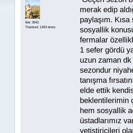
merak edip aldı
paylaşım. Kısa 
İleti: 3842
sosyallik konu
Thanked: 1483 times
fermalar özellik
1 sefer gördü y
uzun zaman dk 
sezondur niyahe
tanışma fırsatı
elde ettik kend
beklentilerimin
hem sosyallik a
üstadlarımız va
yetiştiricileri 