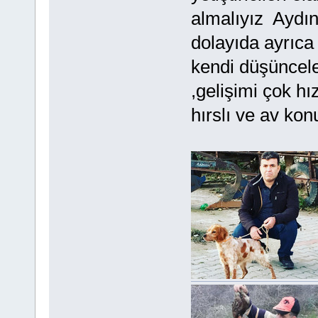
almalıyız Aydın
dolayıda ayrıca
kendi düşünceler
,gelişimi çok hı
hırslı ve av k