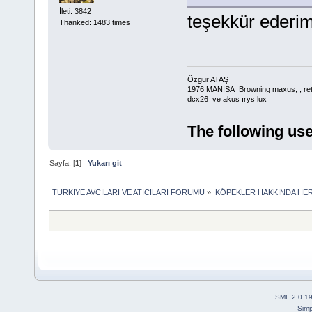
İleti: 3842
teşekkür ederim
Thanked: 1483 times
Özgür ATAŞ
1976 MANİSA Browning maxus, , retay
dcx26 ve akus ırys lux
The following use
Sayfa: [
1
]
Yukarı git
TURKIYE AVCILARI VE ATICILARI FORUMU
»
KÖPEKLER HAKKINDA HER
SMF 2.0.1
Simp