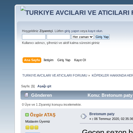
Hoşgeldiniz
Ziyaretçi
. Lütfen
giriş yapın
veya
kayıt olun
.
Kullanıcı adınızı, şifrenizi ve aktif kalma süresini giriniz
Ana Sayfa
İletişim
Giriş Yap
Kayıt Ol
TURKIYE AVCILARI VE ATICILARI FORUMU
»
KÖPEKLER HAKKINDA HER
Sayfa: [
1
]
Aşağı git
Gönderen
Konu: Bretonum paty 
0 Üye ve 1 Ziyaretçi konuyu incelemekte.
Bretonum paty
Özgür ATAŞ
«
:
06 Temmuz 2020, 02:35:36
Müdavim Üyemiz
Geçen sezon ba