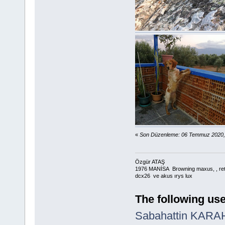
«
Son Düzenleme: 06 Temmuz 2020,
Özgür ATAŞ
1976 MANİSA Browning maxus, , retay
dcx26 ve akus ırys lux
The following use
Sabahattin KAR