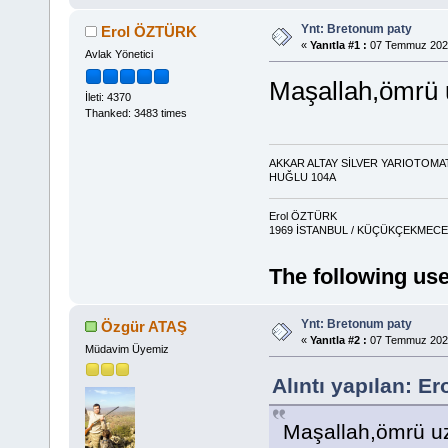
Ynt: Bretonum paty
Erol ÖZTÜRK
«
Yanıtla #1 :
07 Temmuz 2020
Avlak Yönetici
Maşallah,ömrü u
İleti: 4370
Thanked: 3483 times
AKKAR ALTAY SİLVER YARIOTOMA
HUĞLU 104A
Erol ÖZTÜRK
1969 İSTANBUL / KÜÇÜKÇEKMECE 
The following use
Ynt: Bretonum paty
Özgür ATAŞ
«
Yanıtla #2 :
07 Temmuz 2020
Müdavim Üyemiz
Alıntı yapılan: 
Maşallah,ömrü uz