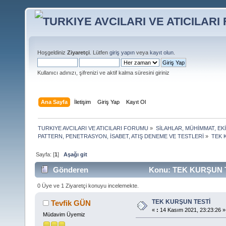
Hoşgeldiniz
Ziyaretçi
. Lütfen
giriş yapın
veya
kayıt olun
.
Kullanıcı adınızı, şifrenizi ve aktif kalma süresini giriniz
Ana Sayfa
İletişim
Giriş Yap
Kayıt Ol
TURKIYE AVCILARI VE ATICILARI FORUMU
»
SİLAHLAR, MÜHİMMAT, EK
PATTERN, PENETRASYON, İSABET, ATIŞ DENEME VE TESTLERİ
»
TEK 
Sayfa: [
1
]
Aşağı git
Gönderen
Konu: TEK KURŞUN TE
0 Üye ve 1 Ziyaretçi konuyu incelemekte.
TEK KURŞUN TESTİ
Tevfik GÜN
«
:
14 Kasım 2021, 23:23:26 »
Müdavim Üyemiz