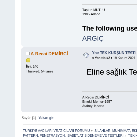
Taşkın MUTLU
1985-Adana
The following use
ARGIÇ
Ynt: TEK KURŞUN TESTİ
A.Recai DEMİRCİ
«
Yanıtla #2 :
19 Kasım 2021, 
İleti: 140
Eline sağlık Te
Thanked: 54 times
A.Recai DEMİRCİ
Emekli Memur-1957
Atabey-Isparta
Sayfa: [
1
]
Yukarı git
TURKIYE AVCILARI VE ATICILARI FORUMU
»
SİLAHLAR, MÜHİMMAT, EK
PATTERN, PENETRASYON, İSABET, ATIŞ DENEME VE TESTLERİ
»
TEK 