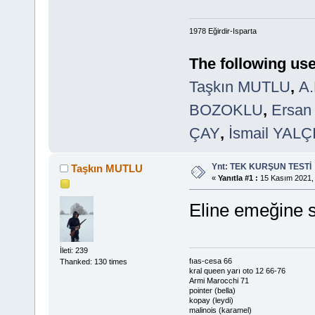
1978 Eğirdir-Isparta
The following use
Taşkın MUTLU
,
A
BOZOKLU
,
Ersan
ÇAY
,
İsmail YAL
Ynt: TEK KURŞUN TESTİ
Taşkın MUTLU
«
Yanıtla #1 :
15 Kasım 2021, 
Eline emeğine 
İleti: 239
fıas-cesa 66
Thanked: 130 times
kral queen yarı oto 12 66-76
Armi Marocchi 71
pointer (bella)
kopay (leydi)
malinois (karamel)