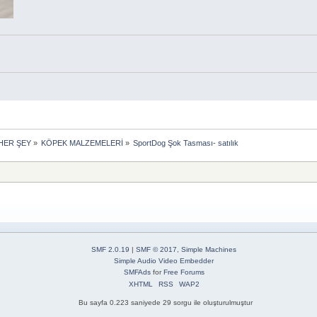
HER ŞEY
»
KÖPEK MALZEMELERİ
»
SportDog Şok Tasması- satılık
SMF 2.0.19
|
SMF © 2017
,
Simple Machines
Simple Audio Video Embedder
SMFAds
for
Free Forums
XHTML
RSS
WAP2
Bu sayfa 0.223 saniyede 29 sorgu ile oluşturulmuştur