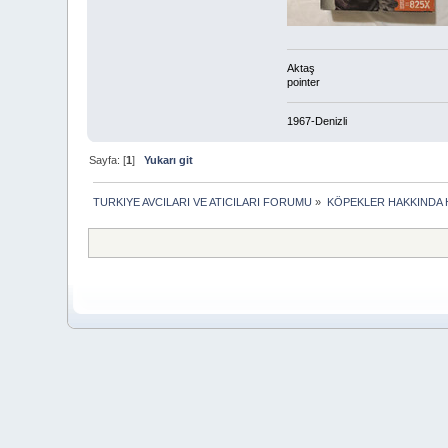
Aktaş
pointer
1967-Denizli
Sayfa: [
1
]
Yukarı git
TURKIYE AVCILARI VE ATICILARI FORUMU
»
KÖPEKLER HAKKINDA 