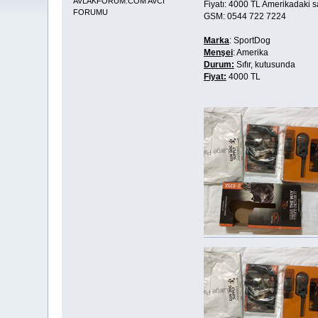
AVLAKFORUM.COM AVCI
Fiyatı: 4000 TL Amerikadaki sat
FORUMU
GSM: 0544 722 7224
Marka
: SportDog
Menşei
: Amerika
Durum:
Sıfır, kutusunda
Fiyat:
4000 TL