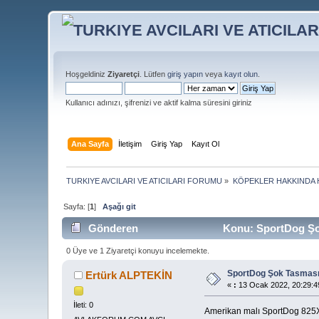
Hoşgeldiniz
Ziyaretçi
. Lütfen
giriş yapın
veya
kayıt olun
.
Kullanıcı adınızı, şifrenizi ve aktif kalma süresini giriniz
Ana Sayfa
İletişim
Giriş Yap
Kayıt Ol
TURKIYE AVCILARI VE ATICILARI FORUMU
»
KÖPEKLER HAKKINDA 
Sayfa: [
1
]
Aşağı git
Gönderen
Konu: SportDog Şok
0 Üye ve 1 Ziyaretçi konuyu incelemekte.
SportDog Şok Tasması-
Ertürk ALPTEKİN
«
:
13 Ocak 2022, 20:29:4
İleti: 0
Amerikan malı SportDog 825X m