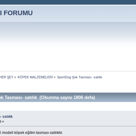
HER ŞEY
»
KÖPEK MALZEMELERİ
»
SportDog Şok Tasması- satılık
 Tasması- satılık (Okunma sayısı 1806 defa)
 satılık
9 »
odeli köpek eğitim tasması satılıktır.