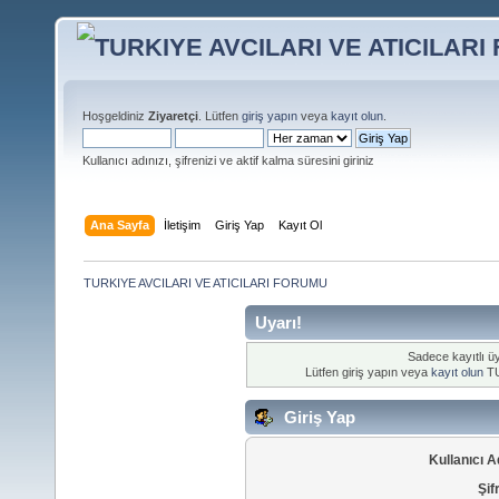
Hoşgeldiniz
Ziyaretçi
. Lütfen
giriş yapın
veya
kayıt olun
.
Kullanıcı adınızı, şifrenizi ve aktif kalma süresini giriniz
Ana Sayfa
İletişim
Giriş Yap
Kayıt Ol
TURKIYE AVCILARI VE ATICILARI FORUMU
Uyarı!
Sadece kayıtlı üy
Lütfen giriş yapın veya
kayıt olun
TU
Giriş Yap
Kullanıcı A
Şif