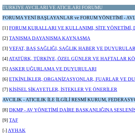
TURKIYE AVCILARI VE ATICILARI FORUMU
FORUMA YENİ BAŞLAYANLAR ve FORUM YÖNETİMİ - A
[1]
FORUM KURALLARI VE KULLANIMI, SİTE YÖNETİMİ
[2]
TANIŞMA DAYANIŞMA KAYNAŞMA
[3]
VEFAT, BAŞ SAĞLIĞI, SAĞLIK HABER VE DUYURULAR
[4]
ATATÜRK, TÜRKİYE, ÖZEL GÜNLER VE HAFTALAR K
[5]
ASKER UĞURLAMA VE DUYURULARI
[6]
ETKİNLİKLER, ORGANİZASYONLAR, FUARLAR VE D
[7]
KİŞİSEL ŞİKAYETLER, İSTEKLER VE ÖNERİLER
AVCILIK - ATICILIK İLE İLGİLİ RESMİ KURUM, FEDERA
[8]
DKMP - AV YÖNETİMİ DAİRE BAŞKANLIĞINA SESLENİ
[9]
TAF
[-]
AYHAK