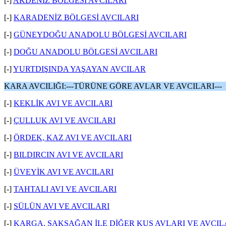
[-]
AKDENİZ BÖLGESİ AVCILARI
[-]
KARADENİZ BÖLGESİ AVCILARI
[-]
GÜNEYDOĞU ANADOLU BÖLGESİ AVCILARI
[-]
DOĞU ANADOLU BÖLGESİ AVCILARI
[-]
YURTDIŞINDA YAŞAYAN AVCILAR
KARA AVCILIĞI:---TÜRÜNE GÖRE AVLAR VE AVCILARI---
[-]
KEKLİK AVI VE AVCILARI
[-]
ÇULLUK AVI VE AVCILARI
[-]
ÖRDEK, KAZ AVI VE AVCILARI
[-]
BILDIRCIN AVI VE AVCILARI
[-]
ÜVEYİK AVI VE AVCILARI
[-]
TAHTALI AVI VE AVCILARI
[-]
SÜLÜN AVI VE AVCILARI
[-]
KARGA, SAKSAĞAN İLE DİĞER KUŞ AVLARI VE AVCIL