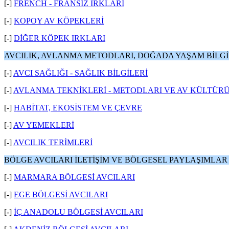
[-]
FRENCH - FRANSIZ IRKLARI
[-]
KOPOY AV KÖPEKLERİ
[-]
DİĞER KÖPEK IRKLARI
AVCILIK, AVLANMA METODLARI, DOĞADA YAŞAM BİLGİ
[-]
AVCI SAĞLIĞI - SAĞLIK BİLGİLERİ
[-]
AVLANMA TEKNİKLERİ - METODLARI VE AV KÜLTÜR
[-]
HABİTAT, EKOSİSTEM VE ÇEVRE
[-]
AV YEMEKLERİ
[-]
AVCILIK TERİMLERİ
BÖLGE AVCILARI İLETİŞİM VE BÖLGESEL PAYLAŞIMLAR
[-]
MARMARA BÖLGESİ AVCILARI
[-]
EGE BÖLGESİ AVCILARI
[-]
İÇ ANADOLU BÖLGESİ AVCILARI