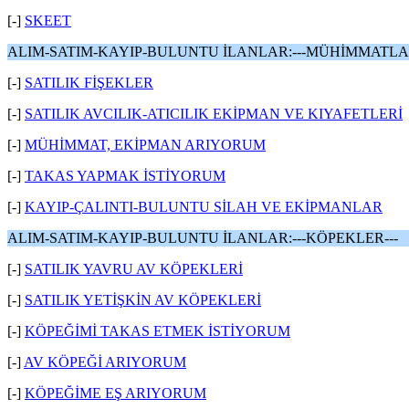
[-]
SKEET
ALIM-SATIM-KAYIP-BULUNTU İLANLAR:---MÜHİMMATL
[-]
SATILIK FİŞEKLER
[-]
SATILIK AVCILIK-ATICILIK EKİPMAN VE KIYAFETLERİ
[-]
MÜHİMMAT, EKİPMAN ARIYORUM
[-]
TAKAS YAPMAK İSTİYORUM
[-]
KAYIP-ÇALINTI-BULUNTU SİLAH VE EKİPMANLAR
ALIM-SATIM-KAYIP-BULUNTU İLANLAR:---KÖPEKLER---
[-]
SATILIK YAVRU AV KÖPEKLERİ
[-]
SATILIK YETİŞKİN AV KÖPEKLERİ
[-]
KÖPEĞİMİ TAKAS ETMEK İSTİYORUM
[-]
AV KÖPEĞİ ARIYORUM
[-]
KÖPEĞİME EŞ ARIYORUM