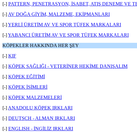
[-]
PATTERN, PENETRASYON, İSABET, ATIŞ DENEME VE T
[-]
AV DOĞA GİYİM, MALZEME, EKİPMANLARI
[-]
YERLİ ÜRETİM AV VE SPOR TÜFEK MARKALARI
[-]
YABANCI ÜRETİM AV VE SPOR TÜFEK MARKALARI
KÖPEKLER HAKKINDA HER ŞEY
[-]
KIF
[-]
KÖPEK SAĞLIĞI - VETERİNER HEKİME DANIŞALIM
[-]
KÖPEK EĞİTİMİ
[-]
KÖPEK İSİMLERİ
[-]
KÖPEK MALZEMELERİ
[-]
ANADOLU KÖPEK IRKLARI
[-]
DEUTSCH - ALMAN IRKLARI
[-]
ENGLISH - İNGİLİZ IRKLARI