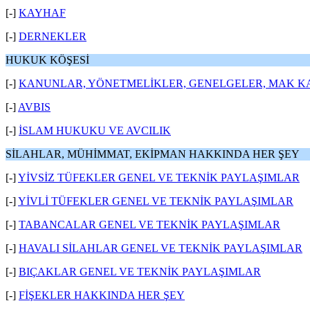
[-]
KAYHAF
[-]
DERNEKLER
HUKUK KÖŞESİ
[-]
KANUNLAR, YÖNETMELİKLER, GENELGELER, MAK K
[-]
AVBIS
[-]
İSLAM HUKUKU VE AVCILIK
SİLAHLAR, MÜHİMMAT, EKİPMAN HAKKINDA HER ŞEY
[-]
YİVSİZ TÜFEKLER GENEL VE TEKNİK PAYLAŞIMLAR
[-]
YİVLİ TÜFEKLER GENEL VE TEKNİK PAYLAŞIMLAR
[-]
TABANCALAR GENEL VE TEKNİK PAYLAŞIMLAR
[-]
HAVALI SİLAHLAR GENEL VE TEKNİK PAYLAŞIMLAR
[-]
BIÇAKLAR GENEL VE TEKNİK PAYLAŞIMLAR
[-]
FİŞEKLER HAKKINDA HER ŞEY