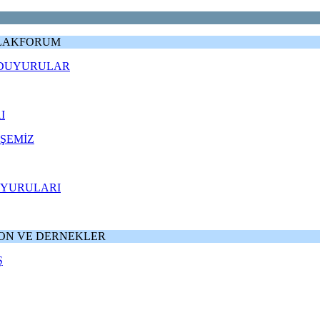
VLAKFORUM
, DUYURULAR
I
ÖŞEMİZ
UYURULARI
SYON VE DERNEKLER
Ş