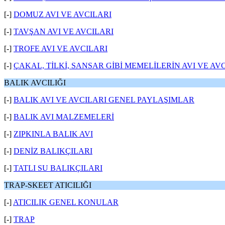
[-]
DOMUZ AVI VE AVCILARI
[-]
TAVŞAN AVI VE AVCILARI
[-]
TROFE AVI VE AVCILARI
[-]
ÇAKAL, TİLKİ, SANSAR GİBİ MEMELİLERİN AVI VE AV
BALIK AVCILIĞI
[-]
BALIK AVI VE AVCILARI GENEL PAYLAŞIMLAR
[-]
BALIK AVI MALZEMELERİ
[-]
ZIPKINLA BALIK AVI
[-]
DENİZ BALIKÇILARI
[-]
TATLI SU BALIKÇILARI
TRAP-SKEET ATICILIĞI
[-]
ATICILIK GENEL KONULAR
[-]
TRAP