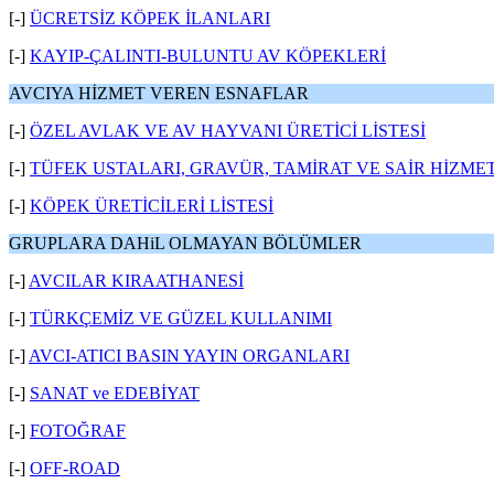
[-]
ÜCRETSİZ KÖPEK İLANLARI
[-]
KAYIP-ÇALINTI-BULUNTU AV KÖPEKLERİ
AVCIYA HİZMET VEREN ESNAFLAR
[-]
ÖZEL AVLAK VE AV HAYVANI ÜRETİCİ LİSTESİ
[-]
TÜFEK USTALARI, GRAVÜR, TAMİRAT VE SAİR HİZME
[-]
KÖPEK ÜRETİCİLERİ LİSTESİ
GRUPLARA DAHiL OLMAYAN BÖLÜMLER
[-]
AVCILAR KIRAATHANESİ
[-]
TÜRKÇEMİZ VE GÜZEL KULLANIMI
[-]
AVCI-ATICI BASIN YAYIN ORGANLARI
[-]
SANAT ve EDEBİYAT
[-]
FOTOĞRAF
[-]
OFF-ROAD