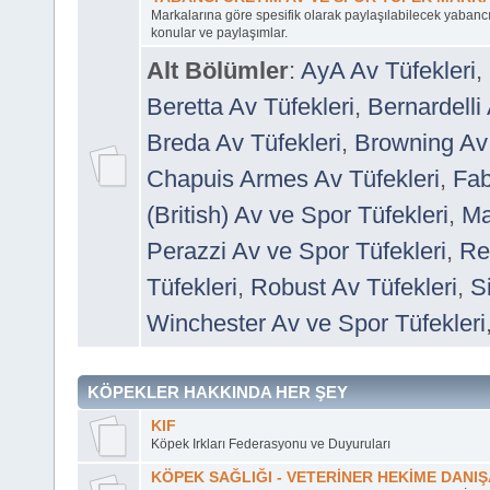
Markalarına göre spesifik olarak paylaşılabilecek yabancı
konular ve paylaşımlar.
Alt Bölümler
:
AyA Av Tüfekleri
,
Beretta Av Tüfekleri
,
Bernardelli 
Breda Av Tüfekleri
,
Browning Av 
Chapuis Armes Av Tüfekleri
,
Fab
(British) Av ve Spor Tüfekleri
,
Ma
Perazzi Av ve Spor Tüfekleri
,
Re
Tüfekleri
,
Robust Av Tüfekleri
,
S
Winchester Av ve Spor Tüfekleri
KÖPEKLER HAKKINDA HER ŞEY
KIF
Köpek Irkları Federasyonu ve Duyuruları
KÖPEK SAĞLIĞI - VETERİNER HEKİME DANI