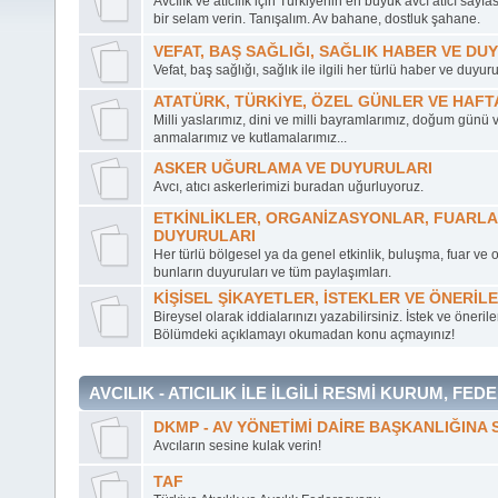
Avcılık ve atıcılık için Türkiyenin en büyük avcı atıcı sayf
bir selam verin. Tanışalım. Av bahane, dostluk şahane.
VEFAT, BAŞ SAĞLIĞI, SAĞLIK HABER VE DU
Vefat, baş sağlığı, sağlık ile ilgili her türlü haber ve duyuru
ATATÜRK, TÜRKİYE, ÖZEL GÜNLER VE HAF
Milli yaslarımız, dini ve milli bayramlarımız, doğum günü 
anmalarımız ve kutlamalarımız...
ASKER UĞURLAMA VE DUYURULARI
Avcı, atıcı askerlerimizi buradan uğurluyoruz.
ETKİNLİKLER, ORGANİZASYONLAR, FUARLA
DUYURULARI
Her türlü bölgesel ya da genel etkinlik, buluşma, fuar ve 
bunların duyuruları ve tüm paylaşımları.
KİŞİSEL ŞİKAYETLER, İSTEKLER VE ÖNERİL
Bireysel olarak iddialarınızı yazabilirsiniz. İstek ve önerile
Bölümdeki açıklamayı okumadan konu açmayınız!
AVCILIK - ATICILIK İLE İLGİLİ RESMİ KURUM, 
DKMP - AV YÖNETİMİ DAİRE BAŞKANLIĞINA 
Avcıların sesine kulak verin!
TAF