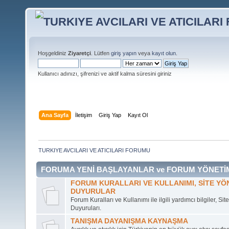
Hoşgeldiniz
Ziyaretçi
. Lütfen
giriş yapın
veya
kayıt olun
.
Kullanıcı adınızı, şifrenizi ve aktif kalma süresini giriniz
Ana Sayfa
İletişim
Giriş Yap
Kayıt Ol
TURKIYE AVCILARI VE ATICILARI FORUMU
FORUMA YENİ BAŞLAYANLAR ve FORUM YÖNETİ
FORUM KURALLARI VE KULLANIMI, SİTE YÖN
DUYURULAR
Forum Kuralları ve Kullanımı ile ilgili yardımcı bilgiler, Si
Duyuruları.
TANIŞMA DAYANIŞMA KAYNAŞMA