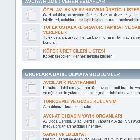
AVCIYA HİZMET VEREN ESNAFLAR
ÖZEL AVLAK VE AV HAYVANI ÜRETİCİ LİSTES
Özel avlaklar, av hayvanı üreticileri ve avlak ve iletişim bil
işleticileri, avlaklarınızla ilgili bilgileri burada paylaşabilirs
TÜFEK USTALARI, GRAVÜR, TAMİRAT VE SAİ
VERENLER
Tüfek ustaları, gravür, her tür bakım onarım, tamirat hizmeti
konular.
KÖPEK ÜRETİCİLERİ LİSTESİ
Köpek üreticileri (Kennel) iletişim bilgileri.
GRUPLARA DAHiL OLMAYAN BÖLÜMLER
AVCILAR KIRAATHANESİ
Konulara dahil olmayan her türlü avcı sohbeti burada. Avc
ve eğlence de yukarıdaki hiç bir gruba dahil olmayan kon
TÜRKÇEMİZ VE GÜZEL KULLANIMI
Ana dilimizi doğru kullanalım.
AVCI-ATICI BASIN YAYIN ORGANLARI
Av Doğa Dergisi, Oltacı Dergisi, YabanTV, AltaşTV vs avcı 
medya organları hakkında her şey.
SANAT ve EDEBİYAT
Her türlü sanat ve edebiyat. Heykel, resim, müzik, şiir, d