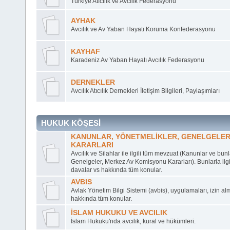
Türkiye Atıcılık ve Avcılık Federasyonu
AYHAK
Avcılık ve Av Yaban Hayatı Koruma Konfederasyonu
KAYHAF
Karadeniz Av Yaban Hayatı Avcılık Federasyonu
DERNEKLER
Avcılık Atıcılık Dernekleri İletişim Bilgileri, Paylaşımları
HUKUK KÖŞESİ
KANUNLAR, YÖNETMELİKLER, GENELGELER
KARARLARI
Avcılık ve Silahlar ile ilgili tüm mevzuat (Kanunlar ve bunla
Genelgeler, Merkez Av Komisyonu Kararları). Bunlarla ilgil
davalar vs hakkında tüm konular.
AVBIS
Avlak Yönetim Bilgi Sistemi (avbis), uygulamaları, izin al
hakkında tüm konular.
İSLAM HUKUKU VE AVCILIK
İslam Hukuku'nda avcılık, kural ve hükümleri.