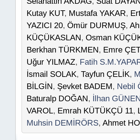
Selahattin AKDAĞ
,
Suat DAYA
Kutay KUT
,
Mustafa YAKAR
,
Er
YAZICI 20
,
Ömür DURMUŞ
,
Ah
KÜÇÜKASLAN
,
Osman KÜÇ
Berkhan TÜRKMEN
,
Emre ÇET
Uğur YILMAZ
,
Fatih S.M.YAPA
İsmail SOLAK
,
Tayfun ÇELİK
,
M
BİLGİN
,
Şevket BADEM
,
Nebil
Baturalp DOĞAN
,
İlhan GÜNE
VAROL
,
Emrah KÜTÜKÇÜ 11
,
Muhsin DEMİRÖRS
,
Ahmet H