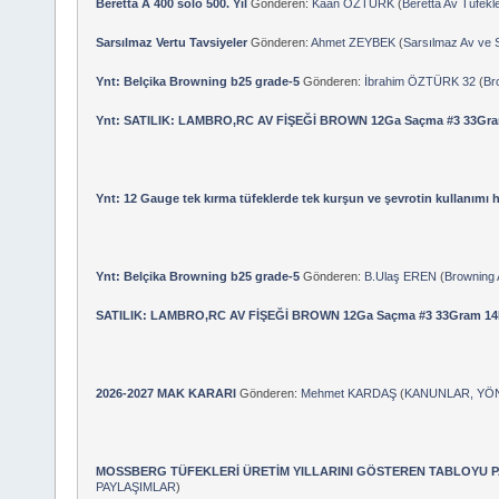
Beretta A 400 solo 500. Yıl
Gönderen:
Kaan ÖZTÜRK
(
Beretta Av Tüfekle
Sarsılmaz Vertu Tavsiyeler
Gönderen:
Ahmet ZEYBEK
(
Sarsılmaz Av ve S
Ynt: Belçika Browning b25 grade-5
Gönderen:
İbrahim ÖZTÜRK 32
(
Br
Ynt: SATILIK: LAMBRO,RC AV FİŞEĞİ BROWN 12Ga Saçma #3 33Gr
Ynt: 12 Gauge tek kırma tüfeklerde tek kurşun ve şevrotin kullanımı h
Ynt: Belçika Browning b25 grade-5
Gönderen:
B.Ulaş EREN
(
Browning 
SATILIK: LAMBRO,RC AV FİŞEĞİ BROWN 12Ga Saçma #3 33Gram 14
2026-2027 MAK KARARI
Gönderen:
Mehmet KARDAŞ
(
KANUNLAR, YÖ
MOSSBERG TÜFEKLERİ ÜRETİM YILLARINI GÖSTEREN TABLOYU 
PAYLAŞIMLAR
)