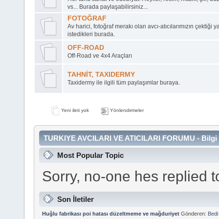
vs... Burada paylaşabilirsiniz...
FOTOĞRAF
Av harici, fotoğraf merakı olan avcı-atıcılarımızın çektiği
istedikleri burada.
OFF-ROAD
Off-Road ve 4x4 Araçları
TAHNİT, TAXIDERMY
Taxidermy ile ilgili tüm paylaşımlar buraya.
Yeni ileti yok
Yönlendirmeler
TURKIYE AVCILARI VE ATICILARI FORUMU - Bilgi 
Most Popular Topic
Sorry, no-one hes replied 
Son İletiler
Huğlu fabrikası poi hatası düzeltmeme ve mağduriyet
Gönderen:
Bed