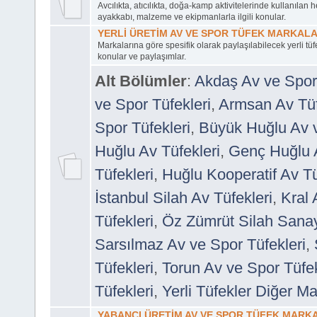
Avcılıkta, atıcılıkta, doğa-kamp aktivitelerinde kullanılan he
ayakkabı, malzeme ve ekipmanlarla ilgili konular.
YERLİ ÜRETİM AV VE SPOR TÜFEK MARKALA
Markalarına göre spesifik olarak paylaşılabilecek yerli tüf
konular ve paylaşımlar.
Alt Bölümler
:
Akdaş Av ve Spor 
ve Spor Tüfekleri
,
Armsan Av Tüf
Spor Tüfekleri
,
Büyük Huğlu Av v
Huğlu Av Tüfekleri
,
Genç Huğlu A
Tüfekleri
,
Huğlu Kooperatif Av Tü
İstanbul Silah Av Tüfekleri
,
Kral 
Tüfekleri
,
Öz Zümrüt Silah Sana
Sarsılmaz Av ve Spor Tüfekleri
,
Tüfekleri
,
Torun Av ve Spor Tüfek
Tüfekleri
,
Yerli Tüfekler Diğer Ma
YABANCI ÜRETİM AV VE SPOR TÜFEK MARK