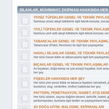
SİLAHLAR, MÜHİMMAT, EKİPMAN HAKKINDA HER
YİVSİZ TÜFEKLER GENEL VE TEKNİK PAYLA
Namlusu yivsiz ateşli tüfeklerle ilgili teknik konular, sorul
YİVLİ TÜFEKLER GENEL VE TEKNİK PAYLAŞ
Namlusu yivli setli ateşli tüfeklerle ilgili teknik konular, so
TABANCALAR GENEL VE TEKNİK PAYLAŞIM
Tabancalar (Pistol, Revolver) ile ilgili tüm paylaşımlar.
HAVALI SİLAHLAR GENEL VE TEKNİK PAYLA
Her türlü havalı tüfek ve tabancalarla ilgili tüm paylaşımlar
BIÇAKLAR GENEL VE TEKNİK PAYLAŞIMLAR
Av bıçakları, doğa-kamp ve çok amaçlı bıçaklar, özel ama
her şey.
FİŞEKLER HAKKINDA HER ŞEY
Her türlü yivli-yivsiz tüfek ve tabanca fişekleri (shotshell, pe
buckshot, slug, centerfire, rimfire) hakkında her şey.
PATTERN, PENETRASYON, İSABET, ATIŞ DEN
Her türlü silahın, saçma dağılım deseni, delicilik, isabet, 
performansları, bunlarla ilgili testler ve paylaşımların tam
AV DOĞA GİYİM, MALZEME, EKİPMANLARI