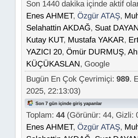
Son 1440 dakika içinde aktif ola
Enes AHMET
,
Özgür ATAŞ
,
Mu
Selahattin AKDAĞ
,
Suat DAYA
Kutay KUT
,
Mustafa YAKAR
,
Er
YAZICI 20
,
Ömür DURMUŞ
,
Ah
KÜÇÜKASLAN
, Google
Bugün En Çok Çevrimiçi:
989
. 
2025, 22:13:03)
Son 7 gün içinde giriş yapanlar
Toplam:
44
(Görünür: 44, Gizli: 
Enes AHMET
,
Özgür ATAŞ
,
Mu