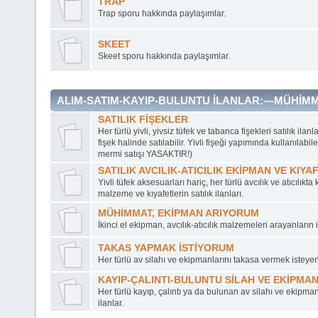
TRAP
Trap sporu hakkında paylaşımlar.
SKEET
Skeet sporu hakkında paylaşımlar.
ALIM-SATIM-KAYIP-BULUNTU İLANLAR:---MÜHİ
SATILIK FİŞEKLER
Her türlü yivli, yivsiz tüfek ve tabanca fişekleri satılık ilanl
fişek halinde satılabilir. Yivli fişeği yapımında kullanılab
mermi satışı YASAKTIR!)
SATILIK AVCILIK-ATICILIK EKİPMAN VE KIYA
Yivli tüfek aksesuarları hariç, her türlü avcılık ve atıcılıkt
malzeme ve kıyafetlerin satılık ilanları.
MÜHİMMAT, EKİPMAN ARIYORUM
İkinci el ekipman, avcılık-atıcılık malzemeleri arayanların i
TAKAS YAPMAK İSTİYORUM
Her türlü av silahı ve ekipmanlarını takasa vermek isteyenl
KAYIP-ÇALINTI-BULUNTU SİLAH VE EKİPMA
Her türlü kayıp, çalıntı ya da bulunan av silahı ve ekipma
ilanlar.