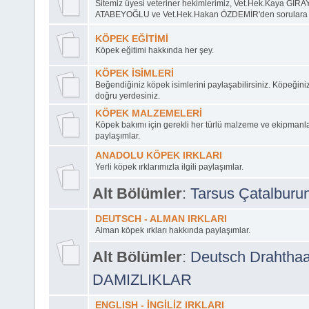
Sitemiz üyesi veteriner hekimlerimiz, Vet.Hek.Kaya GİRA
ATABEYOĞLU ve Vet.Hek.Hakan ÖZDEMİR'den sorulara ce
KÖPEK EĞİTİMİ
Köpek eğitimi hakkında her şey.
KÖPEK İSİMLERİ
Beğendiğiniz köpek isimlerini paylaşabilirsiniz. Köpeğini
doğru yerdesiniz.
KÖPEK MALZEMELERİ
Köpek bakımı için gerekli her türlü malzeme ve ekipmanl
paylaşımlar.
ANADOLU KÖPEK IRKLARI
Yerli köpek ırklarımızla ilgili paylaşımlar.
Alt Bölümler
:
Tarsus Çatalburu
DEUTSCH - ALMAN IRKLARI
Alman köpek ırkları hakkında paylaşımlar.
Alt Bölümler
:
Deutsch Drahthaa
DAMIZLIKLAR
ENGLISH - İNGİLİZ IRKLARI