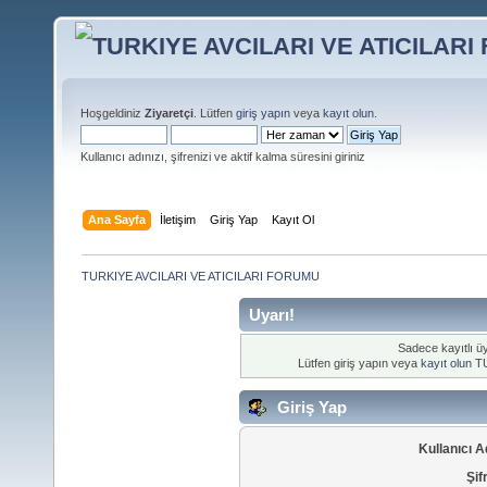
Hoşgeldiniz
Ziyaretçi
. Lütfen
giriş yapın
veya
kayıt olun
.
Kullanıcı adınızı, şifrenizi ve aktif kalma süresini giriniz
Ana Sayfa
İletişim
Giriş Yap
Kayıt Ol
TURKIYE AVCILARI VE ATICILARI FORUMU
Uyarı!
Sadece kayıtlı üy
Lütfen giriş yapın veya
kayıt olun
TU
Giriş Yap
Kullanıcı A
Şif