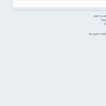
SMF 2.0.1
Simp
S
Bu sayfa 0.086 