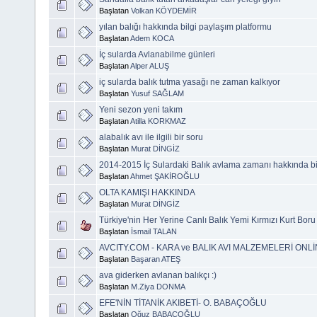
Başlatan
Volkan KÖYDEMİR
yılan balığı hakkında bilgi paylaşım platformu
Başlatan
Adem KOCA
İç sularda Avlanabilme günleri
Başlatan
Alper ALUŞ
iç sularda balık tutma yasağı ne zaman kalkıyor
Başlatan
Yusuf SAĞLAM
Yeni sezon yeni takım
Başlatan
Atilla KORKMAZ
alabalık avı ile ilgili bir soru
Başlatan
Murat DİNGİZ
2014-2015 İç Sulardaki Balık avlama zamanı hakkında bi
Başlatan
Ahmet ŞAKİROĞLU
OLTA KAMIŞI HAKKINDA
Başlatan
Murat DİNGİZ
Türkiye'nin Her Yerine Canlı Balık Yemi Kırmızı Kurt Bo
Başlatan
İsmail TALAN
AVCITY.COM - KARA ve BALIK AVI MALZEMELERİ ONLİ
Başlatan
Başaran ATEŞ
ava giderken avlanan balıkçı :)
Başlatan
M.Ziya DONMA
EFE'NİN TİTANİK AKIBETİ- O. BABAÇOĞLU
Başlatan
Oğuz BABAÇOĞLU