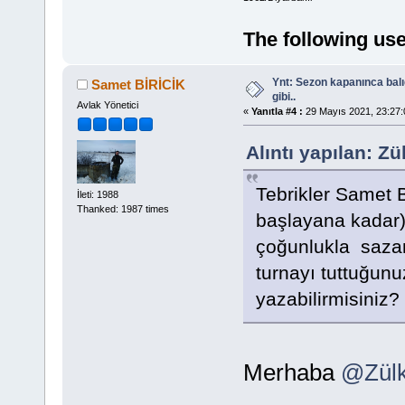
The following use
Ynt: Sezon kapanınca bal
Samet BİRİCİK
gibi..
Avlak Yönetici
«
Yanıtla #4 :
29 Mayıs 2021, 23:27:
Alıntı yapılan: 
Tebrikler Samet B
İleti: 1988
Thanked: 1987 times
başlayana kadar) 
çoğunlukla sazan
turnayı tuttuğun
yazabilirmisiniz?
Merhaba
@Zül