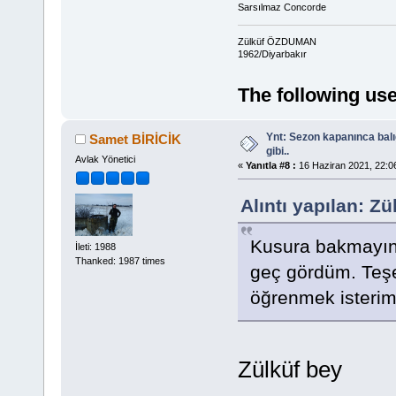
Sarsılmaz Concorde
Zülküf ÖZDUMAN
1962/Diyarbakır
The following use
Ynt: Sezon kapanınca bal
Samet BİRİCİK
gibi..
Avlak Yönetici
«
Yanıtla #8 :
16 Haziran 2021, 22:0
Alıntı yapılan: Z
Kusura bakmayın,
İleti: 1988
Thanked: 1987 times
geç gördüm. Teşe
öğrenmek isterim.
Zülküf bey