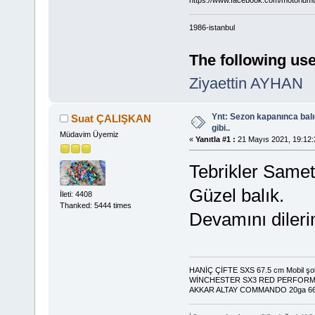
1986-istanbul
The following use
Ziyaettin AYHAN
Ynt: Sezon kapanınca bal
Suat ÇALIŞKAN
gibi..
Müdavim Üyemiz
«
Yanıtla #1 :
21 Mayıs 2021, 19:12:
Tebrikler Samet
Güzel balık.
İleti: 4408
Thanked: 5444 times
Devamını dileri
HANİÇ ÇİFTE SXS 67.5 cm Mobil şo
WİNCHESTER SX3 RED PERFOR
AKKAR ALTAY COMMANDO 20ga 6