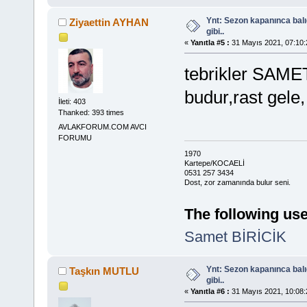
Ynt: Sezon kapanınca bal
Ziyaettin AYHAN
gibi..
«
Yanıtla #5 :
31 Mayıs 2021, 07:10:
tebrikler SAME
budur,rast gele
İleti: 403
Thanked: 393 times
AVLAKFORUM.COM AVCI
FORUMU
1970
Kartepe/KOCAELİ
0531 257 3434
Dost, zor zamanında bulur seni.
The following use
Samet BİRİCİK
Ynt: Sezon kapanınca bal
Taşkın MUTLU
gibi..
«
Yanıtla #6 :
31 Mayıs 2021, 10:08: