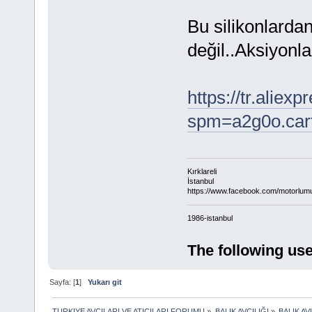
Bu silikonlarda
değil..Aksiyonla
https://tr.alie
spm=a2g0o.car
Kırklareli
İstanbul
https://www.facebook.com/motorlum
1986-istanbul
The following use
Sayfa: [
1
]
Yukarı git
TURKIYE AVCILARI VE ATICILARI FORUMU
»
BALIK AVCILIĞI
»
BALIK AV