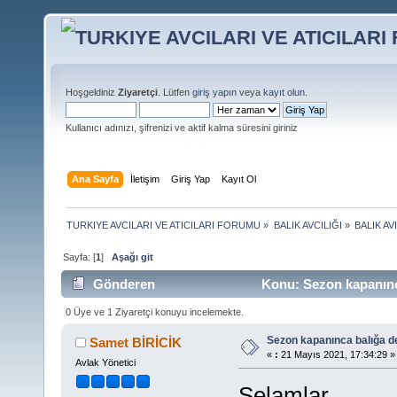
Hoşgeldiniz
Ziyaretçi
. Lütfen
giriş yapın
veya
kayıt olun
.
Kullanıcı adınızı, şifrenizi ve aktif kalma süresini giriniz
Ana Sayfa
İletişim
Giriş Yap
Kayıt Ol
TURKIYE AVCILARI VE ATICILARI FORUMU
»
BALIK AVCILIĞI
»
BALIK AV
Sayfa: [
1
]
Aşağı git
Gönderen
Konu: Sezon kapanınca
0 Üye ve 1 Ziyaretçi konuyu incelemekte.
Sezon kapanınca balığa d
Samet BİRİCİK
«
:
21 Mayıs 2021, 17:34:29 »
Avlak Yönetici
Selamlar