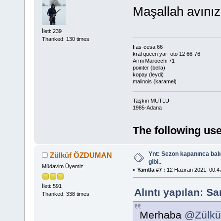
Maşallah avınız
İleti: 239
Thanked: 130 times
fıas-cesa 66
kral queen yarı oto 12 66-76
Armi Marocchi 71
pointer (bella)
kopay (leydi)
malinois (karamel)
Taşkın MUTLU
1985-Adana
The following use
Ynt: Sezon kapanınca bal
Zülküf ÖZDUMAN
gibi..
Müdavim Üyemiz
«
Yanıtla #7 :
12 Haziran 2021, 00:4
İleti: 591
Alıntı yapılan: S
Thanked: 338 times
Merhaba
@Zülk