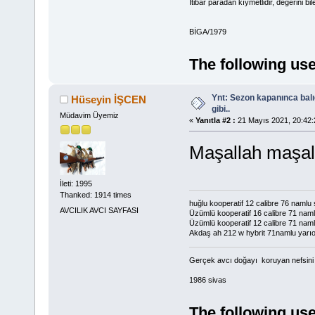
İtibar paradan kıymetlidir, değerini bi
BİGA/1979
The following use
Ynt: Sezon kapanınca bal
Hüseyin İŞCEN
gibi..
Müdavim Üyemiz
«
Yanıtla #2 :
21 Mayıs 2021, 20:42:
Maşallah maşa
İleti: 1995
Thanked: 1914 times
huğlu kooperatif 12 calibre 76 namlu
AVCILIK AVCI SAYFASI
Üzümlü kooperatif 16 calibre 71 namlu
Üzümlü kooperatif 12 calibre 71 nam
Akdaş ah 212 w hybrit 71namlu yarı
Gerçek avcı doğayı koruyan nefsini d
1986 sivas
The following use