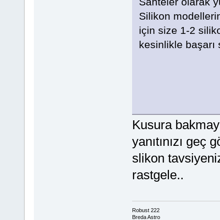
Sahteler olarak y
Silikon modelleri
için size 1-2 sili
kesinlikle başarı 
Kusura bakmayı
yanıtınızı geç 
slikon tavsiyen
rastgele..
Robust 222
Breda Astro