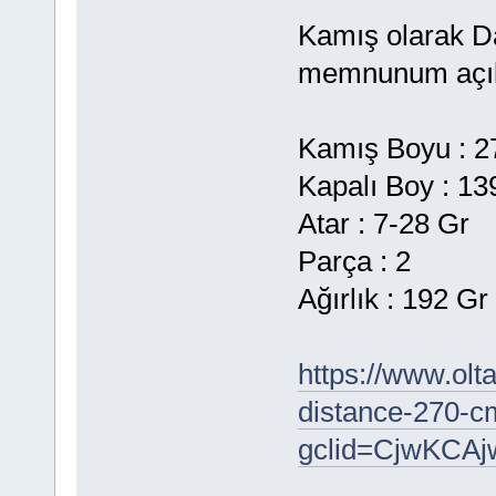
Kamış olarak D
memnunum açık
Kamış Boyu : 
Kapalı Boy : 1
Atar : 7-28 Gr
Parça : 2
Ağırlık : 192 Gr
https://www.ol
distance-270-c
gclid=CjwKC