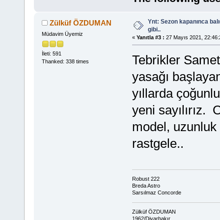
Ynt: Sezon kapanınca bal
Zülküf ÖZDUMAN
gibi..
Müdavim Üyemiz
«
Yanıtla #3 :
27 Mayıs 2021, 22:46:
İleti: 591
Tebrikler Samet 
Thanked: 338 times
yasağı başlayan
yıllarda çoğunl
yeni sayılırız.
model, uzunluk 
rastgele..
Robust 222
Breda Astro
Sarsılmaz Concorde
Zülküf ÖZDUMAN
1962/Diyarbakır