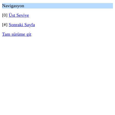
Navigasyon
[0]
Üst Seviye
[#]
Sonraki Sayfa
Tam sürüme git