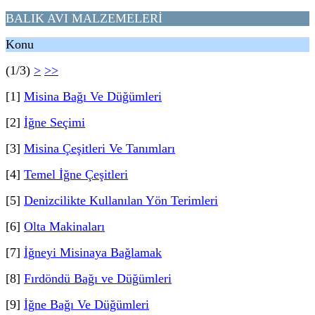
BALIK AVI MALZEMELERİ
Konu
(1/3)
>
>>
[1]
Misina Bağı Ve Düğümleri
[2]
İğne Seçimi
[3]
Misina Çeşitleri Ve Tanımları
[4]
Temel İğne Çeşitleri
[5]
Denizcilikte Kullanılan Yön Terimleri
[6]
Olta Makinaları
[7]
İğneyi Misinaya Bağlamak
[8]
Fırdöndü Bağı ve Düğümleri
[9]
İğne Bağı Ve Düğümleri