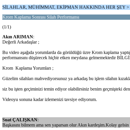
SİLAHLAR, MÜHİMMAT, EKİPMAN HAKKINDA HER ŞEY 
Krom Kaplama Sonrası Silah Performansı
(1/1)
Akın ARIMAN
:
Değerli Arkadaşlar ;
Bu video aşağıda yorumlarda da görüldüğü üzre Krom kaplama yaptığım
performansını düşürecek hiçbir etken meydana gelmemektedir BİLG
Krom Kaplama Yorumları ;
Güzelim silahları mahvediyorsunuz ya arkadaş bu işlem silahın kızakla
siz bu işten geçiminizi temin ediyor olabilirsiniz benim geçmişteki d
Videoyu sonuna kadar izlemenizi tavsiye ediyorum.
Suat ÇALIŞKAN
:
Başkasını bilmem ama sen yaparsan olur Akın kardeşim.Kolay gelsin , h