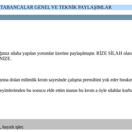
> TABANCALAR GENEL VE TEKNİK PAYLAŞIMLAR
ız silaha yapılan yorumlar üzerine paylaşılmıştır. RİZE SİLAH olarak 
İNİZE.
rına dolan milimlik krom sayesinde çalışma prensibini yok eder bırakın 
eneyimlerimden bu sonucu elde ettim inanın bu krom a öyle silahlar kur
ayırlı işler.