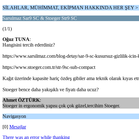
SİLAHLAR, MÜHİMMAT, EKİPMAN HAKKINDA HER ŞEY 
Sarsılmaz Sar9 SC & Stoeger Str9 SC
(1/1)
Oğuz TUNA
:
Hangisini tercih ederdiniz?
https://www.sarsilmaz.com/blog-detay/sar-9-sc-kusursuz-gizlilik-icin
https://www.stoeger.com.tr/str-9sc-sub-compact
Kağıt üzerinde kapasite hariç özdeş gibiler ama teknik olarak kıyas et
Stoeger bence daha yakışıklı ve fiyatı daha ucuz?
Ahmet ÖZTÜRK
:
Stoeger in ergonomik yapısı çok çok güzel,tercihim Stoeger.
Navigasyon
[0]
Mesajlar
There was an error while thanking