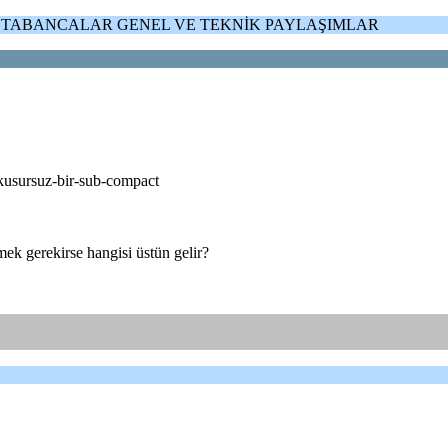
> TABANCALAR GENEL VE TEKNİK PAYLAŞIMLAR
-kusursuz-bir-sub-compact
mek gerekirse hangisi üstün gelir?