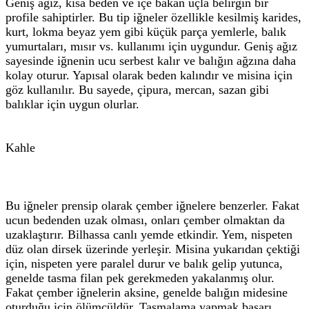
Geniş ağız, kısa beden ve içe bakan uçla belirgin bir
profile sahiptirler. Bu tip iğneler özellikle kesilmiş karides,
kurt, lokma beyaz yem gibi küçük parça yemlerle, balık
yumurtaları, mısır vs. kullanımı için uygundur. Geniş ağız
sayesinde iğnenin ucu serbest kalır ve balığın ağzına daha
kolay oturur. Yapısal olarak beden kalındır ve misina için
göz kullanılır. Bu sayede, çipura, mercan, sazan gibi
balıklar için uygun olurlar.
Kahle
Bu iğneler prensip olarak çember iğnelere benzerler. Fakat
ucun bedenden uzak olması, onları çember olmaktan da
uzaklaştırır. Bilhassa canlı yemde etkindir. Yem, nispeten
düz olan dirsek üzerinde yerleşir. Misina yukarıdan çektiği
için, nispeten yere paralel durur ve balık gelip yutunca,
genelde tasma filan pek gerekmeden yakalanmış olur.
Fakat çember iğnelerin aksine, genelde balığın midesine
oturduğu için ölümcüldür. Tasmalama yapmak başarı