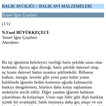
BALIK AVCILIĞI > BALIK AVI MALZEMELERİ
Temel İğne Çeşitleri
(1/1)
N.Fazıl BÜYÜKKEÇECİ
:
Temel İğne Çeşitleri
Aberdeen
Bu tip iğnelerin belirleyici özelliği bariz şekilde uzun olan
bedendir. Ayrıca ağız dirseği, bariz şekilde dairesel olup,
uç kısmı dairesel hattın uzantısı şeklindedir. Bilhassa
kalkan, mezgit, levrekr gibi yemi patır kütür yutan
balıklarda iğnenin beden kısmının ağızda kalmasıyla
baskıyı dengelemesi, böylece daha kolay saplanması
nedeniyle tercih edilir. Diğer yandan iğnenin balıktan
çıkarılması da kolaylaşır. Uzun sapı lüfer gibi dişli balıklar
içinde bir avantajdır, balık misinaya daha geç ulaşır ve zor