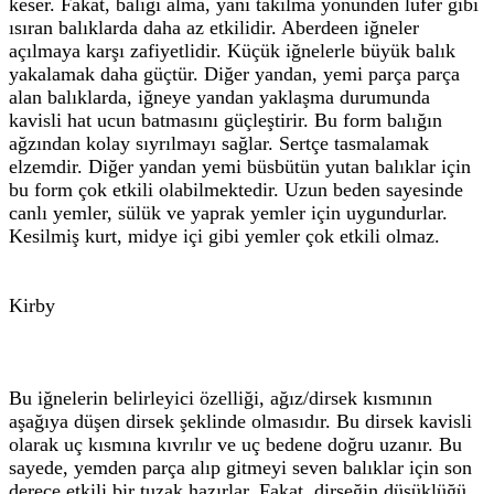
keser. Fakat, balığı alma, yani takılma yönünden lüfer gibi
ısıran balıklarda daha az etkilidir. Aberdeen iğneler
açılmaya karşı zafiyetlidir. Küçük iğnelerle büyük balık
yakalamak daha güçtür. Diğer yandan, yemi parça parça
alan balıklarda, iğneye yandan yaklaşma durumunda
kavisli hat ucun batmasını güçleştirir. Bu form balığın
ağzından kolay sıyrılmayı sağlar. Sertçe tasmalamak
elzemdir. Diğer yandan yemi büsbütün yutan balıklar için
bu form çok etkili olabilmektedir. Uzun beden sayesinde
canlı yemler, sülük ve yaprak yemler için uygundurlar.
Kesilmiş kurt, midye içi gibi yemler çok etkili olmaz.
Kirby
Bu iğnelerin belirleyici özelliği, ağız/dirsek kısmının
aşağıya düşen dirsek şeklinde olmasıdır. Bu dirsek kavisli
olarak uç kısmına kıvrılır ve uç bedene doğru uzanır. Bu
sayede, yemden parça alıp gitmeyi seven balıklar için son
derece etkili bir tuzak hazırlar. Fakat, dirseğin düşüklüğü