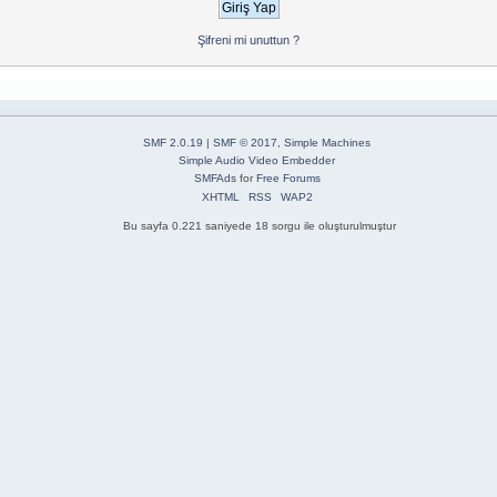
Şifreni mi unuttun ?
SMF 2.0.19
|
SMF © 2017
,
Simple Machines
Simple Audio Video Embedder
SMFAds
for
Free Forums
XHTML
RSS
WAP2
Bu sayfa 0.221 saniyede 18 sorgu ile oluşturulmuştur