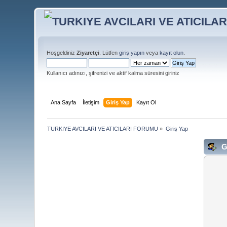
Hoşgeldiniz
Ziyaretçi
. Lütfen
giriş yapın
veya
kayıt olun
.
Kullanıcı adınızı, şifrenizi ve aktif kalma süresini giriniz
Ana Sayfa
İletişim
Giriş Yap
Kayıt Ol
TURKIYE AVCILARI VE ATICILARI FORUMU
»
Giriş Yap
G