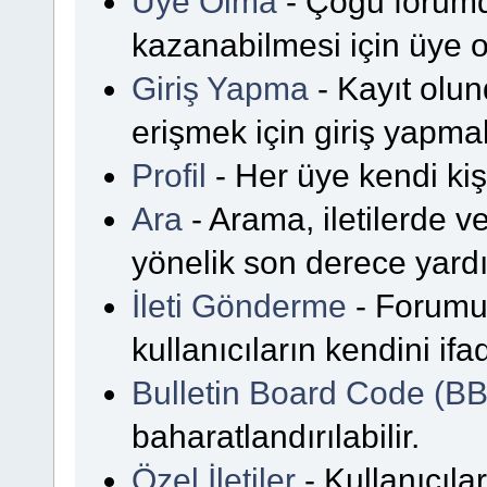
Üye Olma
- Çoğu forumda
kazanabilmesi için üye o
Giriş Yapma
- Kayıt olun
erişmek için giriş yapmalı
Profil
- Her üye kendi kişi
Ara
- Arama, iletilerde 
yönelik son derece yardım
İleti Gönderme
- Forumu
kullanıcıların kendini if
Bulletin Board Code (B
baharatlandırılabilir.
Özel İletiler
- Kullanıcılar