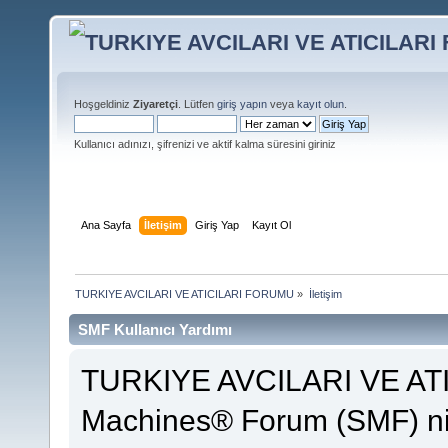
Hoşgeldiniz
Ziyaretçi
. Lütfen
giriş yapın
veya
kayıt olun
.
Kullanıcı adınızı, şifrenizi ve aktif kalma süresini giriniz
Ana Sayfa
İletişim
Giriş Yap
Kayıt Ol
TURKIYE AVCILARI VE ATICILARI FORUMU
»
İletişim
SMF Kullanıcı Yardımı
TURKIYE AVCILARI VE AT
Machines® Forum (SMF) ni