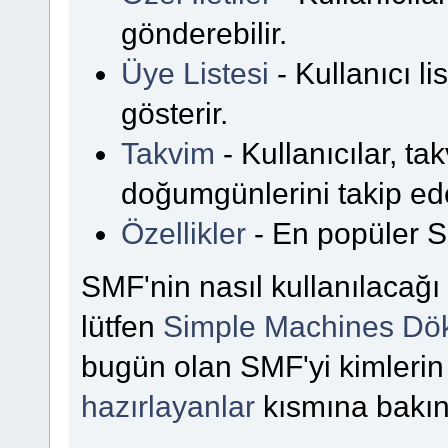
gönderebilir.
Üye Listesi
- Kullanıcı li
gösterir.
Takvim
- Kullanıcılar, takv
doğumgünlerini takip ede
Özellikler
- En popüler SMF
SMF'nin nasıl kullanılacağı 
lütfen
Simple Machines Dö
bugün olan SMF'yi kimlerin
hazırlayanlar
kısmına bakın