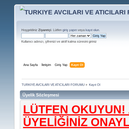
Hoşgeldiniz
Ziyaretçi
. Lütfen
giriş yapın
veya
kayıt olun
.
Kullanıcı adınızı, şifrenizi ve aktif kalma süresini giriniz
Ana Sayfa
İletişim
Giriş Yap
Kayıt Ol
TURKIYE AVCILARI VE ATICILARI FORUMU
»
Kayıt Ol
Üyelik Sözleşmesi
LÜTFEN OKUYUN! 
ÜYELİĞİNİZ ONA