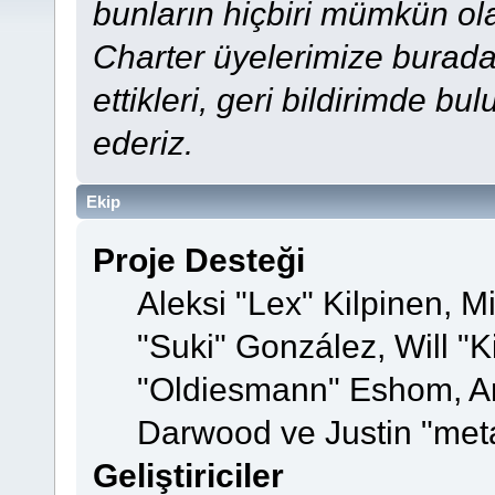
bunların hiçbiri mümkün ol
Charter üyelerimize buradan
ettikleri, geri bildirimde bu
ederiz.
Ekip
Proje Desteği
Aleksi "Lex" Kilpinen, Mi
"Suki" González, Will "
"Oldiesmann" Eshom, A
Darwood ve Justin "met
Geliştiriciler