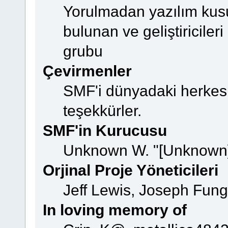
Yorulmadan yazılım kusur
bulunan ve geliştiriciler
grubu
Çevirmenler
SMF'i dünyadaki herkes iç
teşekkürler.
SMF'in Kurucusu
Unknown W. "[Unknown]
Orjinal Proje Yöneticileri
Jeff Lewis, Joseph Fun
In loving memory of