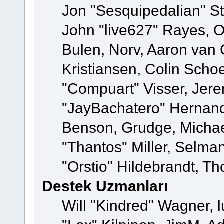
Jon "Sesquipedalian" St
John "live627" Rayes,
Bulen, Norv, Aaron van 
Kristiansen, Colin Scho
"Compuart" Visser, Jer
"JayBachatero" Hernand
Benson, Grudge, Micha
"Thantos" Miller, Selma
"Orstio" Hildebrandt, Th
Destek Uzmanları
Will "Kindred" Wagner, l