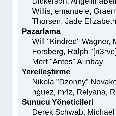
Dickerson, AngellinaBell
Willis, emanuele, Grae
Thorsen, Jade Elizabet
Pazarlama
Will "Kindred" Wagner,
Forsberg, Ralph "[n3rve
Mert "Antes" Alınbay
Yerelleştirme
Nikola "Dzonny" Novako
nguez, m4z, Relyana, R
Sunucu Yöneticileri
Derek Schwab, Michael 