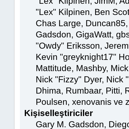
"Lex" Kilpinen, JimM, Ad
"Lex" Kilpinen, Ben Sco
Chas Large, Duncan85, E
Gadsdon, GigaWatt, gbs
"Owdy" Eriksson, Jeremy
Kevin "greyknight17" Hou
Mattitude, Mashby, Mick G
Nick "Fizzy" Dyer, Nick 
Dhima, Rumbaar, Pitti,
Poulsen, xenovanis ve 
Kişiselleştiriciler
Gary M. Gadsdon, Dieg