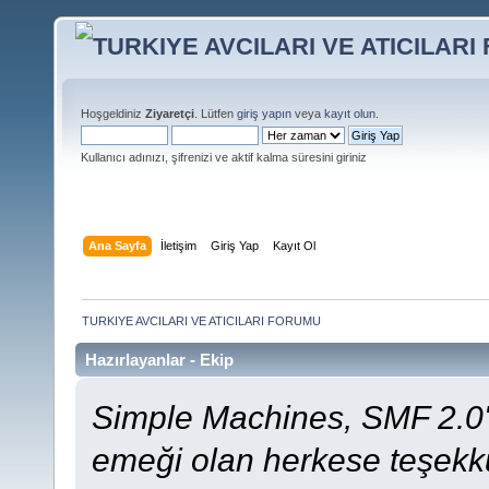
Hoşgeldiniz
Ziyaretçi
. Lütfen
giriş yapın
veya
kayıt olun
.
Kullanıcı adınızı, şifrenizi ve aktif kalma süresini giriniz
Ana Sayfa
İletişim
Giriş Yap
Kayıt Ol
TURKIYE AVCILARI VE ATICILARI FORUMU
Hazırlayanlar - Ekip
Simple Machines, SMF 2.0'
emeği olan herkese teşekkü