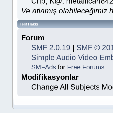
Crip, K@, metallica484
Ve atlamış olabileceğimiz he
Telif Hakkı
Forum
SMF 2.0.19
|
SMF © 20
Simple Audio Video Em
SMFAds
for
Free Forums
Modifikasyonlar
Change All Subjects M