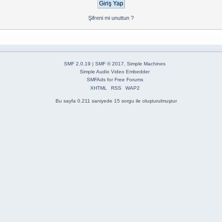
Şifreni mi unuttun ?
SMF 2.0.19
|
SMF © 2017
,
Simple Machines
Simple Audio Video Embedder
SMFAds
for
Free Forums
XHTML
RSS
WAP2
Bu sayfa 0.211 saniyede 15 sorgu ile oluşturulmuştur