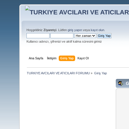
Hoşgeldiniz
Ziyaretçi
. Lütfen
giriş yapın
veya
kayıt olun
.
Kullanıcı adınızı, şifrenizi ve aktif kalma süresini giriniz
Ana Sayfa
İletişim
Giriş Yap
Kayıt Ol
TURKIYE AVCILARI VE ATICILARI FORUMU
»
Giriş Yap
G