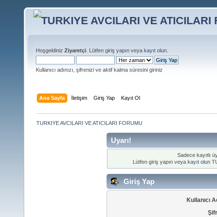
Hoşgeldiniz
Ziyaretçi
. Lütfen
giriş yapın
veya
kayıt olun
.
Kullanıcı adınızı, şifrenizi ve aktif kalma süresini giriniz
Ana Sayfa
İletişim
Giriş Yap
Kayıt Ol
TURKIYE AVCILARI VE ATICILARI FORUMU
Uyarı!
Sadece kayıtlı üy
Lütfen giriş yapın veya
kayıt olun
TU
Giriş Yap
Kullanıcı A
Şif