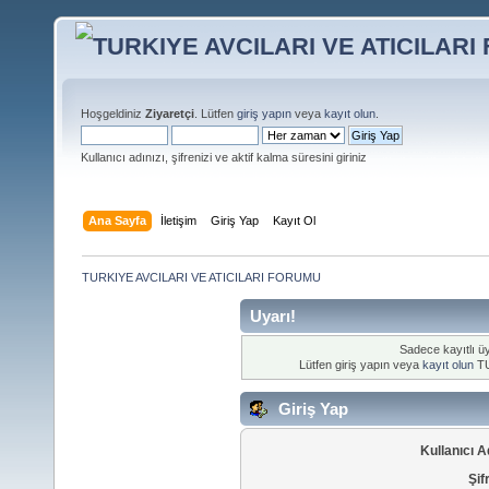
Hoşgeldiniz
Ziyaretçi
. Lütfen
giriş yapın
veya
kayıt olun
.
Kullanıcı adınızı, şifrenizi ve aktif kalma süresini giriniz
Ana Sayfa
İletişim
Giriş Yap
Kayıt Ol
TURKIYE AVCILARI VE ATICILARI FORUMU
Uyarı!
Sadece kayıtlı üy
Lütfen giriş yapın veya
kayıt olun
TU
Giriş Yap
Kullanıcı A
Şif