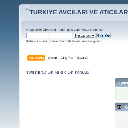
Hoşgeldiniz
Ziyaretçi
. Lütfen
giriş yapın
veya
kayıt olun
.
Kullanıcı adınızı, şifrenizi ve aktif kalma süresini giriniz
Ana Sayfa
İletişim
Giriş Yap
Kayıt Ol
TURKIYE AVCILARI VE ATICILARI FORUMU
Uyarı
G