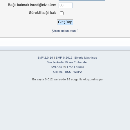
Bağlı kalmak istediğiniz süre:
Sürekli bağlı kal:
Şifreni mi unuttun ?
SMF 2.0.19
|
SMF © 2017
,
Simple Machines
Simple Audio Video Embedder
SMFAds
for
Free Forums
XHTML
RSS
WAP2
Bu sayfa 0.012 saniyede 19 sorgu ile oluşturulmuştur