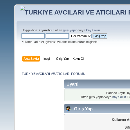
Hoşgeldiniz
Ziyaretçi
. Lütfen
giriş yapın
veya
kayıt olun
.
Kullanıcı adınızı, şifrenizi ve aktif kalma süresini giriniz
Ana Sayfa
İletişim
Giriş Yap
Kayıt Ol
TURKIYE AVCILARI VE ATICILARI FORUMU
Uyarı!
Sadece kayıtlı üy
Lütfen giriş yapın veya
kayıt olun
TU
Giriş Yap
Kullanıcı A
Şif