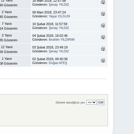
12 Yanıt
16 Mart 2018, 22:57:58
Gönderen:
Şenay YILDIZ
90 Gösterim
2 Yanıt
09 Mart 2018, 23:47:24
Gönderen:
Yaşar OLGUN
45 Gösterim
7 Yanıt
10 Şubat 2018, 11:57:59
Gönderen:
Şenay YILDIZ
14 Gösterim
2 Yanıt
04 Şubat 2018, 16:02:46
Gönderen:
İbrahim YILDIRIM
85 Gösterim
12 Yanıt
03 Şubat 2018, 23:49:19
Gönderen:
Şenay YILDIZ
66 Gösterim
1 Yanıt
02 Şubat 2018, 09:40:36
Gönderen:
Doğan ATEŞ
08 Gösterim
Gitmek istediğiniz yer: