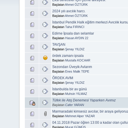
Başlatan
Ahmet ÖZTÜRK
2024 yılı avcılık harcı.
Başlatan
Ahmet ÖZTÜRK
İstanbul Pendik Halk eğitim merkezi Avıcılık kurs
Başlatan
Taha FIRINCI
Edirne İpsala dan selamlar
Başlatan
Hasan AYDIN 22
TAVŞAN
Başlatan
Şenay YILDIZ
ördek zamanı ipsala
Başlatan
Mustafa KOCAAR
Sezondan Üveyik Avlarım
Başlatan
Enes Malik TEPE
ÕRDEK AVIM
Başlatan
Şenay YILDIZ
İstanbulda bir av günü
Başlatan
Muhsin YILMAZ
Tüfek ile Atış Denemesi Yaparken Avımız
Başlatan
Cafer YARAN
Marmaradaki kimsesiz avcılar, bir araya geliyoruz
Başlatan
Mehmet Alper YAZAR
04.11.2018 Pazar öğlen 13:00 a kadar olan çulluk
Başlatan
Murat GÜMÜŞ