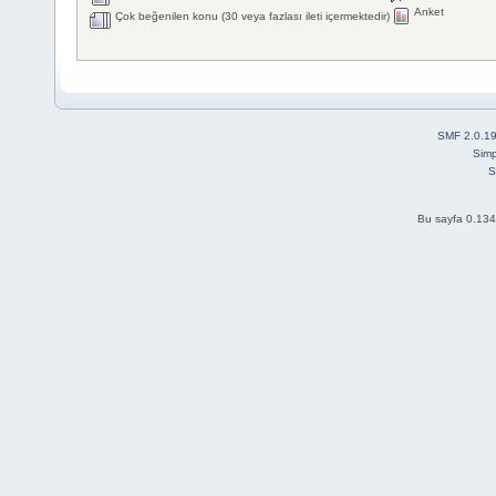
Anket
Çok beğenilen konu (30 veya fazlası ileti içermektedir)
SMF 2.0.1
Simp
S
Bu sayfa 0.134 