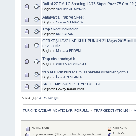
Baikal 27 EM-1C Sporting 12/76 Süper Poze 75 Cm tüfeği t
Başlatan
Abdullah ALBAYRAK
Antalya'da Trap ve Skeet
Başlatan
Serdar YILMAZ 07
Trap Skeet Makineleri
Başlatan
Anıl SARAN
ÇERKEŞLI AVCILAR KULUBÜNÜN 31 Mayıs 2015 tarihli 
davetlisniz
Başlatan
Mustafa ERDEM
Trap atışlarındaydık
Başlatan
Selim ARSLANOĞLU
trap atisi icin bursada musabakalar duzenleniyormu
Başlatan
İsmail CEYLAN 16
ARTHEMİS SUPER TRAP TÜFEĞİ
Başlatan Gökay Karaduman
Sayfa: [
1
]
2
3
Yukarı git
TURKIYE AVCILARI VE ATICILARI FORUMU
»
TRAP-SKEET ATICILIĞI
»
A
Normal Konu
Kilitli Konu
Sabit Konu
Beğenilen konu (20 veya fazlası ileti içermektedir)