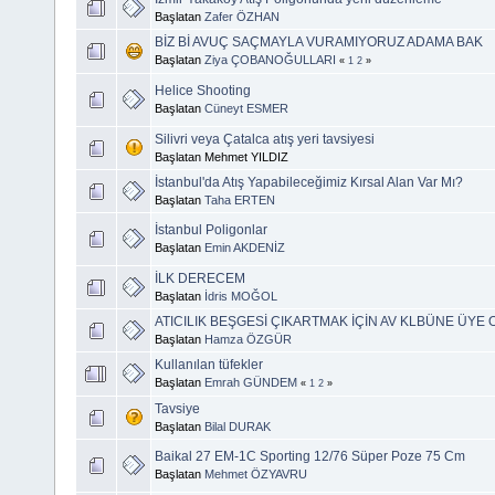
Başlatan
Zafer ÖZHAN
BİZ Bİ AVUÇ SAÇMAYLA VURAMIYORUZ ADAMA BAK
Başlatan
Ziya ÇOBANOĞULLARI
«
1
2
»
Helice Shooting
Başlatan
Cüneyt ESMER
Silivri veya Çatalca atış yeri tavsiyesi
Başlatan Mehmet YILDIZ
İstanbul'da Atış Yapabileceğimiz Kırsal Alan Var Mı?
Başlatan
Taha ERTEN
İstanbul Poligonlar
Başlatan
Emin AKDENİZ
İLK DERECEM
Başlatan
İdris MOĞOL
ATICILIK BEŞGESİ ÇIKARTMAK İÇİN AV KLBÜNE ÜY
Başlatan
Hamza ÖZGÜR
Kullanılan tüfekler
Başlatan
Emrah GÜNDEM
«
1
2
»
Tavsiye
Başlatan
Bilal DURAK
Baikal 27 EM-1C Sporting 12/76 Süper Poze 75 Cm
Başlatan
Mehmet ÖZYAVRU