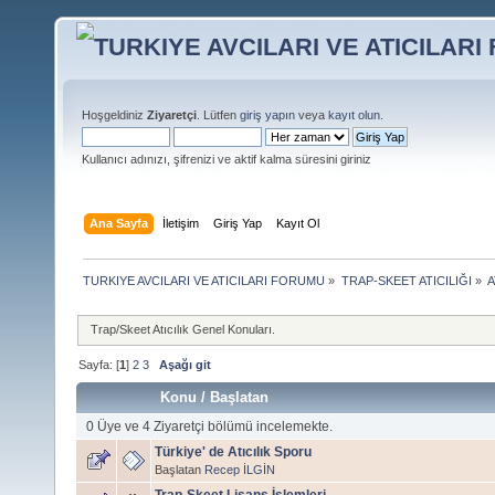
Hoşgeldiniz
Ziyaretçi
. Lütfen
giriş yapın
veya
kayıt olun
.
Kullanıcı adınızı, şifrenizi ve aktif kalma süresini giriniz
Ana Sayfa
İletişim
Giriş Yap
Kayıt Ol
TURKIYE AVCILARI VE ATICILARI FORUMU
»
TRAP-SKEET ATICILIĞI
»
A
Trap/Skeet Atıcılık Genel Konuları.
Sayfa: [
1
]
2
3
Aşağı git
Konu
/
Başlatan
0 Üye ve 4 Ziyaretçi bölümü incelemekte.
Türkiye' de Atıcılık Sporu
Başlatan
Recep İLGİN
Trap-Skeet Lisans İşlemleri