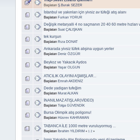
Başlatan
Ş.Burak SEZER
İstanbul ve yakınları için yivsiz av tüfeği atış alanı
Başlatan
Furkan YORUR
Değişik metaryalli 4 no saçmanın 20 40 60 metre hızları v
Başlatan
Suat ÇALIŞKAN
tek kurşun
Başlatan
Rıza DONAT
Ankarada yivsiz tüfek atışina uygun yerler
Başlatan
Deniz ÖZGÜR
Beykoz ve Yakacık Aydos
Başlatan
Yaşar OLGUN
ATICILIK OLAYINI AŞMIŞLAR...
Başlatan
Emrah AKDENİZ
Dede yadigarı tufeğim
Başlatan
Murat ALKAN
İNANILMAZ ATIŞLAR(VİDEO)
Başlatan
Tolga GÜVENDİK
Bursa Olimpik atış poligonu!
Başlatan
Hüsrev KAHRAMAN
TABANCA İLE 1000 metre vuruluyormuş ...
Başlatan
İbrahim YILDIRIM
«
1
2
»
İzmir Yakaköy Atış Poligonunda yeni düzenleme