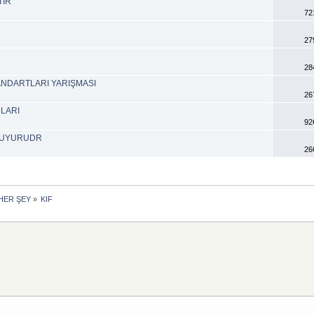
TIR
72
27
28
TANDARTLARI YARIŞMASI
26
DLARI
92
 DUYURUDR
26
HER ŞEY
»
KIF