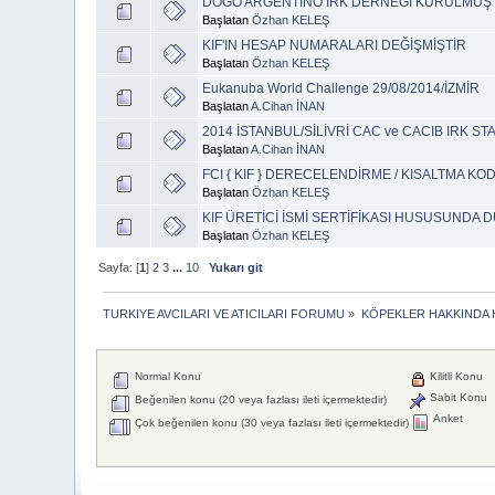
DOGO ARGENTİNO IRK DERNEĞİ KURULMUŞ
Başlatan
Özhan KELEŞ
KIF'IN HESAP NUMARALARI DEĞİŞMİŞTİR
Başlatan
Özhan KELEŞ
Eukanuba World Challenge 29/08/2014/İZMİR
Başlatan
A.Cihan İNAN
2014 İSTANBUL/SİLİVRİ CAC ve CACIB IRK S
Başlatan
A.Cihan İNAN
FCI { KIF } DERECELENDİRME / KISALTMA KO
Başlatan
Özhan KELEŞ
KIF ÜRETİCİ İSMİ SERTİFİKASI HUSUSUNDA
Başlatan
Özhan KELEŞ
Sayfa: [
1
]
2
3
...
10
Yukarı git
TURKIYE AVCILARI VE ATICILARI FORUMU
»
KÖPEKLER HAKKINDA 
Normal Konu
Kilitli Konu
Sabit Konu
Beğenilen konu (20 veya fazlası ileti içermektedir)
Anket
Çok beğenilen konu (30 veya fazlası ileti içermektedir)