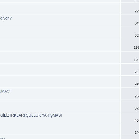
22
 diyor ?
64
53
198
120
23
24
ŞMASI
25
37
NGİLİZ IRKLARI ÇULLUK YARIŞMASI
40
24