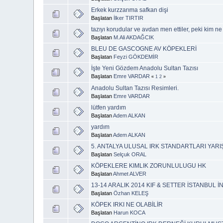
Erkek kurzzarıma safkan dişi
Başlatan
İlker TIRTIR
tazıyı korudular ve avdan men ettiler, peki kim ne
Başlatan
M.Ali AKDAĞCIK
BLEU DE GASCOGNE AV KÖPEKLERİ
Başlatan
Feyzi GÖKDEMİR
İşte Yeni Gözdem Anadolu Sultan Tazısı
Başlatan
Emre VARDAR
«
1
2
»
Anadolu Sultan Tazısı Resimleri.
Başlatan
Emre VARDAR
lütfen yardım
Başlatan
Adem ALKAN
yardım
Başlatan
Adem ALKAN
5. ANTALYA ULUSAL IRK STANDARTLARI YARI
Başlatan
Selçuk ORAL
KÖPEKLERE KIMLIK ZORUNLULUGU HK
Başlatan
Ahmet ALVER
13-14 ARALIK 2014 KIF & SETTER İSTANBUL İ
Başlatan
Özhan KELEŞ
KÖPEK IRKI NE OLABİLİR
Başlatan
Harun KOCA