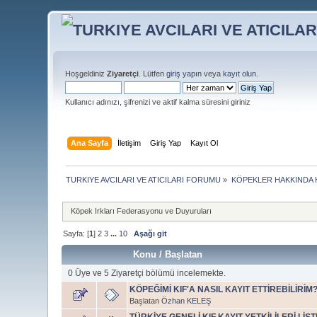
Hoşgeldiniz
Ziyaretçi
. Lütfen
giriş yapın
veya
kayıt olun
.
Kullanıcı adınızı, şifrenizi ve aktif kalma süresini giriniz
Ana Sayfa
İletişim
Giriş Yap
Kayıt Ol
TURKIYE AVCILARI VE ATICILARI FORUMU
»
KÖPEKLER HAKKINDA 
Köpek Irkları Federasyonu ve Duyuruları
Sayfa: [
1
]
2
3
...
10
Aşağı git
Konu
/
Başlatan
0 Üye ve 5 Ziyaretçi bölümü incelemekte.
KÖPEĞİMİ KIF'A NASIL KAYIT ETTİREBİLİRİM
Başlatan
Özhan KELEŞ
TÜRKİYE GENELİ KIF KAYIT YETKİLİLERİ LİS