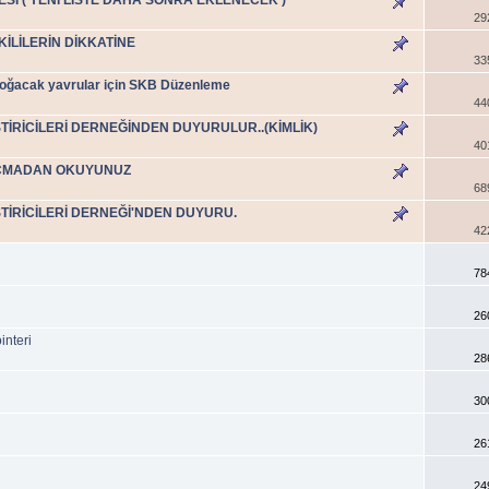
29
KİLİLERİN DİKKATİNE
33
-doğacak yavrular için SKB Düzenleme
44
TİRİCİLERİ DERNEĞİNDEN DUYURULUR..(KİMLİK)
40
u AÇMADAN OKUYUNUZ
68
TİRİCİLERİ DERNEĞİ'NDEN DUYURU.
42
78
26
interi
28
30
26
24