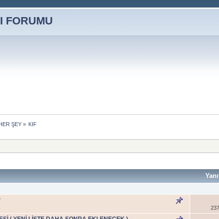
HER ŞEY
»
KIF
Yanı
?
237
TESİ ( YENİ LİSTE DAHA SONRA EKLENECEK )