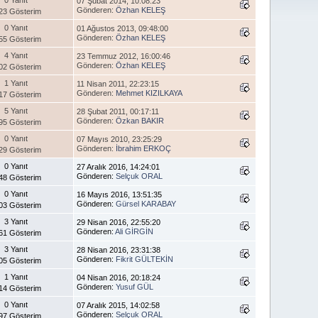
07 Şubat 2014, 10:08:23
Gönderen:
Özhan KELEŞ
23 Gösterim
0 Yanıt
01 Ağustos 2013, 09:48:00
Gönderen:
Özhan KELEŞ
55 Gösterim
4 Yanıt
23 Temmuz 2012, 16:00:46
Gönderen:
Özhan KELEŞ
02 Gösterim
1 Yanıt
11 Nisan 2011, 22:23:15
Gönderen:
Mehmet KIZILKAYA
17 Gösterim
5 Yanıt
28 Şubat 2011, 00:17:11
Gönderen:
Özkan BAKIR
95 Gösterim
0 Yanıt
07 Mayıs 2010, 23:25:29
Gönderen:
İbrahim ERKOÇ
29 Gösterim
0 Yanıt
27 Aralık 2016, 14:24:01
Gönderen:
Selçuk ORAL
48 Gösterim
0 Yanıt
16 Mayıs 2016, 13:51:35
Gönderen:
Gürsel KARABAY
03 Gösterim
3 Yanıt
29 Nisan 2016, 22:55:20
Gönderen:
Ali GİRGİN
61 Gösterim
3 Yanıt
28 Nisan 2016, 23:31:38
Gönderen:
Fikrit GÜLTEKİN
05 Gösterim
1 Yanıt
04 Nisan 2016, 20:18:24
Gönderen:
Yusuf GÜL
14 Gösterim
0 Yanıt
07 Aralık 2015, 14:02:58
Gönderen:
Selçuk ORAL
97 Gösterim