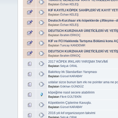
Başlatan
Özhan KELEŞ
KIF KAYITLI KÖPEK SAHİPLERİ VE KAYIT YET
Başlatan
Özhan KELEŞ
Deutsch-Kurzhaar ırkı köpeklerde çiftleşme-
Başlatan
Özhan KELEŞ
DEUTSCH KURZHAAR ÜRETİCİLERİ VE YETİŞ
Başlatan
İbrahim ERKOÇ
KIF ve FCI Hakkında Tartışma Bölümü kon
Başlatan
Tuncay KANDEMiR
DEUTSCH KURZHAAR ÜRETİCİLERİ VE YETİŞ
Başlatan
İbrahim ERKOÇ
2017 KÖPEK IRKLARI YARIŞMA TAKVİMİ
Başlatan
Selçuk ORAL
Bakirkoy Irk Standartları Yarışması
Başlatan
Gürsel KARABAY
ustalar sizce bunun tam ırkı ne pointer ama ne po
Başlatan
Gökhan GÜNDÜZ
köpeğime nasıl secere alabilirim
Başlatan
Fikrit GÜLTEKİN
Köpeklerim Çiplerine Kavuştu.
Başlatan
Gürsel KARABAY
2016 yılı kıf organizasyon takvimi
Başlatan
Selçuk ORAL