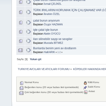
Başlatan
İsmail ÇELİKEL
TÜRK IRKLARINI KORUMAK İÇİN ÇALIŞMAMIZ VAR (İ.
Başlatan
İbrahim ÖZEL
çatal burun arıyorum
Başlatan
Özgür HAZMAN
işte çatal işte burun
Başlatan
Alattin ÜYÜCÜ
ilan silinebilir saygı ve sevgiler
Başlatan
Mustafa BİTMEZ
Bunlarda benim yeni av dostlarım
Başlatan
Halil ARIK
«
1
2
»
Sayfa: [
1
]
Yukarı git
TURKIYE AVCILARI VE ATICILARI FORUMU
»
KÖPEKLER HAKKINDA HER
Normal Konu
Kilitli Konu
Sabit Konu
Beğenilen konu (20 veya fazlası ileti içermektedir)
Anket
Çok beğenilen konu (30 veya fazlası ileti içermektedir)