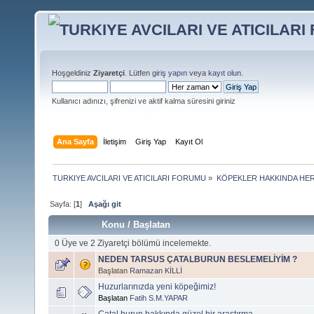
Hoşgeldiniz
Ziyaretçi
. Lütfen
giriş yapın
veya
kayıt olun
.
Kullanıcı adınızı, şifrenizi ve aktif kalma süresini giriniz
Ana Sayfa
İletişim
Giriş Yap
Kayıt Ol
TURKIYE AVCILARI VE ATICILARI FORUMU
»
KÖPEKLER HAKKINDA HER
Sayfa: [
1
]
Aşağı git
Konu
/
Başlatan
0 Üye ve 2 Ziyaretçi bölümü incelemekte.
NEDEN TARSUS ÇATALBURUN BESLEMELİYİM ?
Başlatan
Ramazan KİLLİ
Huzurlarınızda yeni köpeğimiz!
Başlatan
Fatih S.M.YAPAR
Çatal burun hakkında güzel bir araştırma