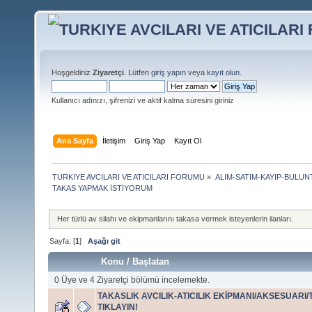
Hoşgeldiniz
Ziyaretçi
. Lütfen
giriş yapın
veya
kayıt olun
.
Kullanıcı adınızı, şifrenizi ve aktif kalma süresini giriniz
Ana Sayfa
İletişim
Giriş Yap
Kayıt Ol
TURKIYE AVCILARI VE ATICILARI FORUMU
»
ALIM-SATIM-KAYIP-BULUN
TAKAS YAPMAK İSTİYORUM
Her türlü av silahı ve ekipmanlarını takasa vermek isteyenlerin ilanları.
Sayfa: [
1
]
Aşağı git
Konu
/
Başlatan
0 Üye ve 4 Ziyaretçi bölümü incelemekte.
TAKASLIK AVCILIK-ATICILIK EKİPMANI/AKSESUARI/T
TIKLAYIN!