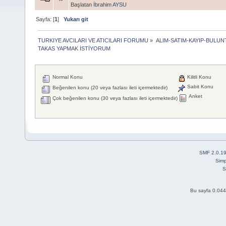
Başlatan
İbrahim AYSU
Sayfa: [
1
]
Yukarı git
TURKIYE AVCILARI VE ATICILARI FORUMU
»
ALIM-SATIM-KAYIP-BULUN
TAKAS YAPMAK İSTİYORUM
Normal Konu
Kilitli Konu
Sabit Konu
Beğenilen konu (20 veya fazlası ileti içermektedir)
Anket
Çok beğenilen konu (30 veya fazlası ileti içermektedir)
SMF 2.0.1
Simp
S
Bu sayfa 0.044 