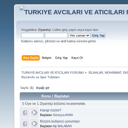
Hoşgeldiniz
Ziyaretçi
. Lütfen
giriş yapın
veya
kayıt olun
.
Kullanıcı adınızı, şifrenizi ve aktif kalma süresini giriniz
Ana Sayfa
İletişim
Giriş Yap
Kayıt Ol
TURKIYE AVCILARI VE ATICILARI FORUMU
»
SİLAHLAR, MÜHİMMAT, EK
Rizzini Av ve Spor Tüfekleri
Sayfa: [
1
]
Aşağı git
Konu
/
Başlatan
0 Üye ve 1 Ziyaretçi bölümü incelemekte.
Hangi rizzini?
Başlatan
Süreyya AYAN
Rizzini kullanıcı yorumları
Başlatan
Alp BALABAN