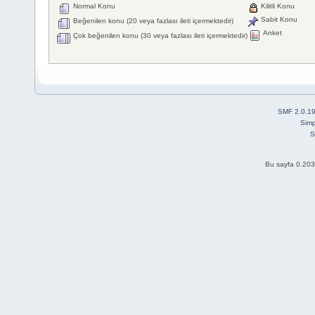
Normal Konu
Kilitli Konu
Sabit Konu
Beğenilen konu (20 veya fazlası ileti içermektedir)
Anket
Çok beğenilen konu (30 veya fazlası ileti içermektedir)
SMF 2.0.1
Simp
S
Bu sayfa 0.203 