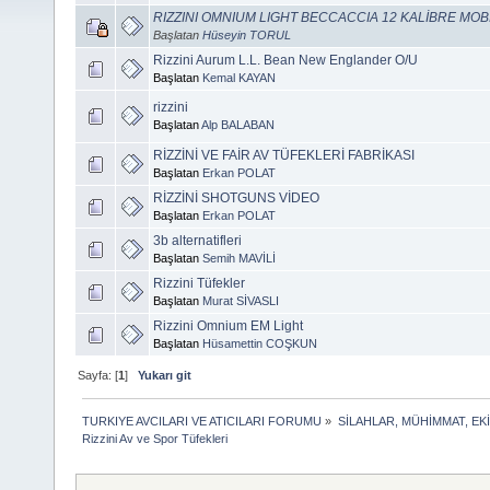
RIZZINI OMNIUM LIGHT BECCACCIA 12 KALİBRE MO
Başlatan
Hüseyin TORUL
Rizzini Aurum L.L. Bean New Englander O/U
Başlatan
Kemal KAYAN
rizzini
Başlatan
Alp BALABAN
RİZZİNİ VE FAİR AV TÜFEKLERİ FABRİKASI
Başlatan
Erkan POLAT
RİZZİNİ SHOTGUNS VİDEO
Başlatan
Erkan POLAT
3b alternatifleri
Başlatan
Semih MAVİLİ
Rizzini Tüfekler
Başlatan
Murat SİVASLI
Rizzini Omnium EM Light
Başlatan
Hüsamettin COŞKUN
Sayfa: [
1
]
Yukarı git
TURKIYE AVCILARI VE ATICILARI FORUMU
»
SİLAHLAR, MÜHİMMAT, EK
Rizzini Av ve Spor Tüfekleri