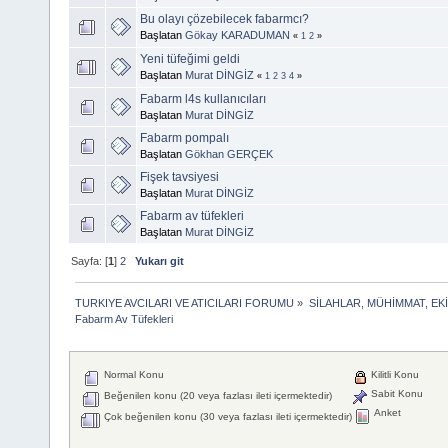
Bu olayı çözebilecek fabarmcı?
Başlatan
Gökay KARADUMAN
«
1
2
»
Yeni tüfeğimi geldi
Başlatan
Murat DİNGİZ
«
1
2
3
4
»
Fabarm l4s kullanıcıları
Başlatan
Murat DİNGİZ
Fabarm pompalı
Başlatan
Gökhan GERÇEK
Fişek tavsiyesi
Başlatan
Murat DİNGİZ
Fabarm av tüfekleri
Başlatan
Murat DİNGİZ
Sayfa: [
1
]
2
Yukarı git
TURKIYE AVCILARI VE ATICILARI FORUMU
»
SİLAHLAR, MÜHİMMAT, EK
Fabarm Av Tüfekleri
Normal Konu
Kilitli Konu
Sabit Konu
Beğenilen konu (20 veya fazlası ileti içermektedir)
Anket
Çok beğenilen konu (30 veya fazlası ileti içermektedir)