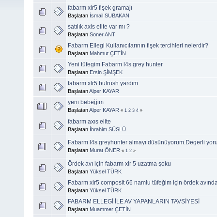
fabarm xlr5 fişek gramajı
Başlatan
İsmail SUBAKAN
satılık axis elite var mı ?
Başlatan
Soner ANT
Fabarm Ellegi Kullanıcılarının fişek tercihleri nelerdir?
Başlatan
Mahmut ÇETİN
Yeni tüfegim Fabarm l4s grey hunter
Başlatan
Ersin ŞİMŞEK
fabarm xlr5 bulrush yardım
Başlatan
Alper KAYAR
yeni bebeğim
Başlatan
Alper KAYAR
«
1
2
3
4
»
fabarm axıs elite
Başlatan
İbrahim SÜSLÜ
Fabarm l4s greyhunter almayı düsünüyorum.Degerli yoru
Başlatan
Murat ÖNER
«
1
2
»
Ördek avı için fabarm xlr 5 uzatma şoku
Başlatan
Yüksel TÜRK
Fabarm xlr5 composit 66 namlu tüfeğim için ördek avınd
Başlatan
Yüksel TÜRK
FABARM ELLEGİ İLE AV YAPANLARIN TAVSİYESİ
Başlatan
Muammer ÇETİN