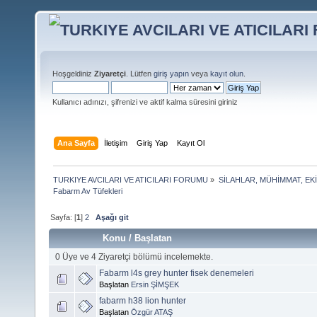
Hoşgeldiniz
Ziyaretçi
. Lütfen
giriş yapın
veya
kayıt olun
.
Kullanıcı adınızı, şifrenizi ve aktif kalma süresini giriniz
Ana Sayfa
İletişim
Giriş Yap
Kayıt Ol
TURKIYE AVCILARI VE ATICILARI FORUMU
»
SİLAHLAR, MÜHİMMAT, EK
Fabarm Av Tüfekleri
Sayfa: [
1
]
2
Aşağı git
Konu
/
Başlatan
0 Üye ve 4 Ziyaretçi bölümü incelemekte.
Fabarm l4s grey hunter fisek denemeleri
Başlatan
Ersin ŞİMŞEK
fabarm h38 lion hunter
Başlatan
Özgür ATAŞ