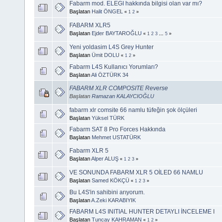
Fabarm mod. ELEGI hakkında bilgisi olan var mı?
Başlatan
Halit ÖNGEL
«
1
2
»
FABARM XLR5
Başlatan
Ejder BAYTAROĞLU
«
1
2
3
...
5
»
Yeni yoldasim L4S Grey Hunter
Başlatan
Ümit DOLU
«
1
2
»
Fabarm L4S Kullanıcı Yorumları?
Başlatan
Ali ÖZTÜRK 34
FABARM XLR COMPOSITE Reverse
Başlatan
Ramazan KALAYCIOĞLU
fabarm xlr comsite 66 namlu tüfeğin şok ölçüleri
Başlatan
Yüksel TÜRK
Fabarm SAT 8 Pro Forces Hakkında
Başlatan
Mehmet USTATÜRK
Fabarm XLR 5
Başlatan
Alper ALUŞ
«
1
2
3
»
VE SONUNDA FABARM XLR 5 OİLED 66 NAMLU
Başlatan
Samed KÖKÇÜ
«
1
2
3
»
Bu L4S'in sahibini arıyorum.
Başlatan
A.Zeki KARABIYIK
FABARM L4S INITIAL HUNTER DETAYLI İNCELEME I
Başlatan
Tuncay KAHRAMAN
«
1
2
»