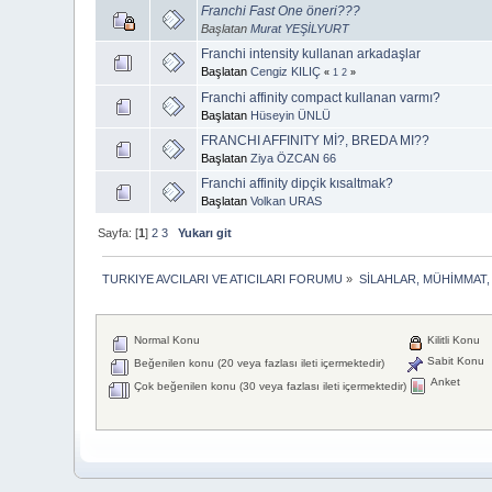
Franchi Fast One öneri???
Başlatan
Murat YEŞİLYURT
Franchi intensity kullanan arkadaşlar
Başlatan
Cengiz KILIÇ
«
1
2
»
Franchi affinity compact kullanan varmı?
Başlatan
Hüseyin ÜNLÜ
FRANCHI AFFINITY Mİ?, BREDA MI??
Başlatan
Ziya ÖZCAN 66
Franchi affinity dipçik kısaltmak?
Başlatan
Volkan URAS
Sayfa: [
1
]
2
3
Yukarı git
TURKIYE AVCILARI VE ATICILARI FORUMU
»
SİLAHLAR, MÜHİMMAT,
Normal Konu
Kilitli Konu
Sabit Konu
Beğenilen konu (20 veya fazlası ileti içermektedir)
Anket
Çok beğenilen konu (30 veya fazlası ileti içermektedir)