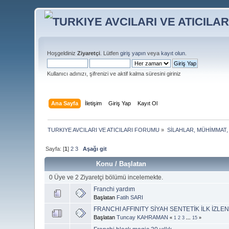
Hoşgeldiniz
Ziyaretçi
. Lütfen
giriş yapın
veya
kayıt olun
.
Kullanıcı adınızı, şifrenizi ve aktif kalma süresini giriniz
Ana Sayfa
İletişim
Giriş Yap
Kayıt Ol
TURKIYE AVCILARI VE ATICILARI FORUMU
»
SİLAHLAR, MÜHİMMAT,
Sayfa: [
1
]
2
3
Aşağı git
Konu
/
Başlatan
0 Üye ve 2 Ziyaretçi bölümü incelemekte.
Franchi yardım
Başlatan
Fatih SARI
FRANCHI AFFINITY SİYAH SENTETİK İLK İZLEN
Başlatan
Tuncay KAHRAMAN
«
1
2
3
...
15
»