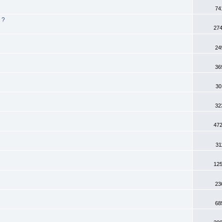
74
i ?
274
24
36
30
32
472
31
125
23
68