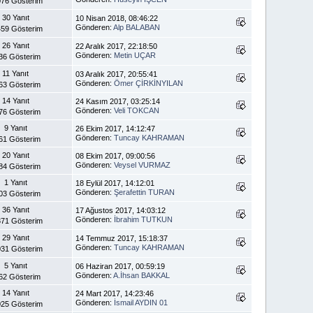
76 Gösterim
30 Yanıt
10 Nisan 2018, 08:46:22
Gönderen:
Alp BALABAN
59 Gösterim
26 Yanıt
22 Aralık 2017, 22:18:50
Gönderen:
Metin UÇAR
36 Gösterim
11 Yanıt
03 Aralık 2017, 20:55:41
Gönderen:
Ömer ÇİRKİNYILAN
63 Gösterim
14 Yanıt
24 Kasım 2017, 03:25:14
Gönderen:
Veli TOKCAN
76 Gösterim
9 Yanıt
26 Ekim 2017, 14:12:47
Gönderen:
Tuncay KAHRAMAN
61 Gösterim
20 Yanıt
08 Ekim 2017, 09:00:56
Gönderen:
Veysel VURMAZ
84 Gösterim
1 Yanıt
18 Eylül 2017, 14:12:01
Gönderen:
Şerafettin TURAN
03 Gösterim
36 Yanıt
17 Ağustos 2017, 14:03:12
Gönderen:
İbrahim TUTKUN
71 Gösterim
29 Yanıt
14 Temmuz 2017, 15:18:37
Gönderen:
Tuncay KAHRAMAN
31 Gösterim
5 Yanıt
06 Haziran 2017, 00:59:19
Gönderen:
A.İhsan BAKKAL
62 Gösterim
14 Yanıt
24 Mart 2017, 14:23:46
Gönderen:
İsmail AYDIN 01
25 Gösterim