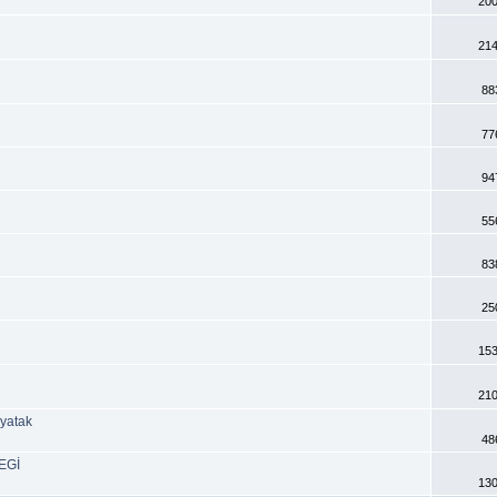
200
214
88
77
94
55
83
25
153
210
yatak
48
EGİ
130