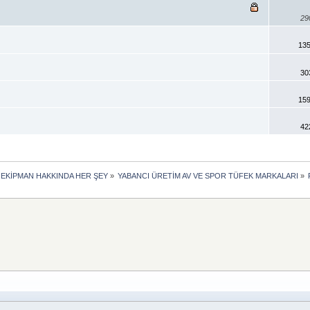
29
135
30
159
42
 EKİPMAN HAKKINDA HER ŞEY
»
YABANCI ÜRETİM AV VE SPOR TÜFEK MARKALARI
»