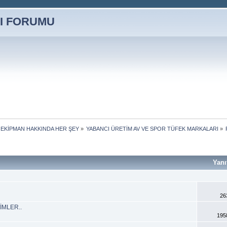
 EKİPMAN HAKKINDA HER ŞEY
»
YABANCI ÜRETİM AV VE SPOR TÜFEK MARKALARI
»
Yanı
26
İMLER..
195