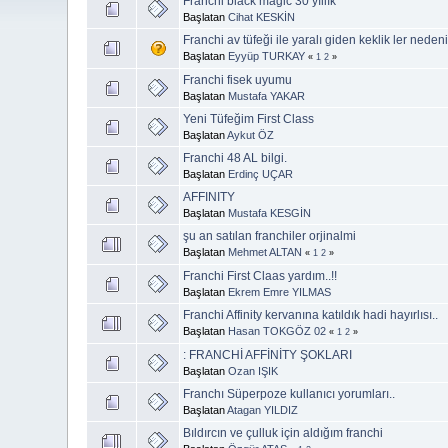
Franchi black magic 30 yıllık
Başlatan
Cihat KESKİN
Franchi av tüfeği ile yaralı giden keklik ler neden
Başlatan
Eyyüp TURKAY
«
1
2
»
Franchi fisek uyumu
Başlatan
Mustafa YAKAR
Yeni Tüfeğim First Class
Başlatan
Aykut ÖZ
Franchi 48 AL bilgi.
Başlatan
Erdinç UÇAR
AFFINITY
Başlatan
Mustafa KESGİN
şu an satılan franchiler orjinalmi
Başlatan
Mehmet ALTAN
«
1
2
»
Franchi First Claas yardım..!!
Başlatan
Ekrem Emre YILMAS
Franchi Affinity kervanına katıldık hadi hayırlısı..
Başlatan
Hasan TOKGÖZ 02
«
1
2
»
: FRANCHİ AFFİNİTY ŞOKLARI
Başlatan
Ozan IŞIK
Franchı Süperpoze kullanıcı yorumları..
Başlatan
Atagan YILDIZ
Bıldırcın ve çulluk için aldığım franchi