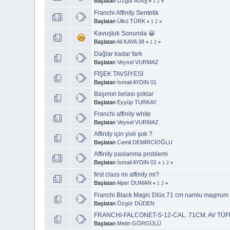
Başlatan
Özgür ATAŞ
«
1
2
»
Franchi Affinity Sentetik
Başlatan
Ülkü TÜRK
«
1
2
»
Kavuştuk Sonunda 😀
Başlatan
Ali KAYA 38
«
1
2
»
Dağlar kadar fark
Başlatan
Veysel VURMAZ
FİŞEK TAVSİYESİ
Başlatan
İsmail AYDIN 01
Başımın belası şoklar
Başlatan
Eyyüp TURKAY
Franchi affinity white
Başlatan
Veysel VURMAZ
Affinity için yivli şok ?
Başlatan
Cemil DEMİRCİOĞLU
Affinity paslanma problemi
Başlatan
İsmail AYDIN 01
«
1
2
»
first class mı affinity mi?
Başlatan
Alper DUMAN
«
1
2
»
Franchi Black Magic Dlüx 71 cm namlu magnum 
Başlatan
Özgür DÜDEN
FRANCHI-FALCONET-S-12-CAL. 71CM. AV TÜF
Başlatan
Metin GÖRGÜLÜ