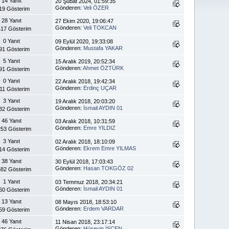
14 Yanıt
20 Şubat 2024, 01:59:35
Gönderen:
Veli ÖZER
19 Gösterim
28 Yanıt
27 Ekim 2020, 19:06:47
Gönderen:
Veli TOKCAN
17 Gösterim
0 Yanıt
09 Eylül 2020, 19:33:08
Gönderen:
Mustafa YAKAR
91 Gösterim
5 Yanıt
15 Aralık 2019, 20:52:34
Gönderen:
Ahmet ÖZTÜRK
91 Gösterim
0 Yanıt
22 Aralık 2018, 19:42:34
Gönderen:
Erdinç UÇAR
11 Gösterim
3 Yanıt
19 Aralık 2018, 20:03:20
Gönderen:
İsmail AYDIN 01
32 Gösterim
46 Yanıt
03 Aralık 2018, 10:31:59
Gönderen:
Emre YILDIZ
53 Gösterim
3 Yanıt
02 Aralık 2018, 18:10:09
Gönderen:
Ekrem Emre YILMAS
14 Gösterim
38 Yanıt
30 Eylül 2018, 17:03:43
Gönderen:
Hasan TOKGÖZ 02
82 Gösterim
1 Yanıt
03 Temmuz 2018, 20:34:21
Gönderen:
İsmail AYDIN 01
60 Gösterim
13 Yanıt
08 Mayıs 2018, 18:53:10
Gönderen:
Erdem VARDAR
59 Gösterim
46 Yanıt
11 Nisan 2018, 23:17:14
Gönderen:
Hüseyin İŞCEN