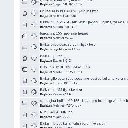
Başlatan
Atagan YILDIZ
«
1
2
»
Orijinal mühürlü Rus mu yardım lütfen
Başlatan
Mehmet ÜNDUR
Baikal 43EM-M-1-C Tek Tetik Ejektörlü Siyah Çifte Av Tüf
Başlatan
M.Burak METİLLİ
baikal mp 155 hakkında herşey
Başlatan
Mehmet YAŞA
Baikal süperpoze ile 25 m fişek testi
Başlatan reşatdoğan
«
1
2
3
»
Baikal mp 155
Başlatan
Şaban BİÇİCİ
BUNLARDA BENIM BAIKALLAR
Başlatan
Soydan TÜRK
«
1
2
»
Baikal çifte veya süperpoze tavsiyesi ve kullanıcı yorumla
Başlatan
Tezcan BOZKURT
Baikal mp 155 fişek tavsiye
Başlatan
Kazım FAKİR
şu meşhur baikal MP 155 ı kullanıpta bıze bılgı verecek
Başlatan
Mehmet YAŞA
«
1
2
»
RUS BAİKAL MP 155
Başlatan
Yusuf BAŞAR
Baikal mp 155 kullanıcıları yorum ve yardım
Başlatan
Sonay ŞEMEN