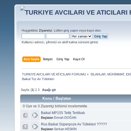
Hoşgeldiniz
Ziyaretçi
. Lütfen
giriş yapın
veya
kayıt olun
.
Kullanıcı adınızı, şifrenizi ve aktif kalma süresini giriniz
Ana Sayfa
İletişim
Giriş Yap
Kayıt Ol
TURKIYE AVCILARI VE ATICILARI FORUMU
»
SİLAHLAR, MÜHİMMAT, EK
Baikal Toz Av Tüfekleri
Sayfa: [
1
]
2
3
Aşağı git
Konu
/
Başlatan
0 Üye ve 3 Ziyaretçi bölümü incelemekte.
Baikal MP155 Tetik Tertibatı
Başlatan
Emrah DOĞAN
Rus Baikal Süperpoze Av Tüfekleri ?????
Başlatan
Serkan KESKİN