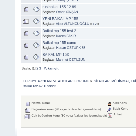
rus baikal 155 12 89
Başlatan
Ömer YAVŞAN
YENİ BAİKAL MP 155
Başlatan
Alper ALTUNCUOĞLU
«
1
2
»
Baikal mp 155 test-2
Başlatan
Kazım FAKİR
Baikal mp 155 camo
Başlatan
Hasan ÖZTÜRK 55
BAİKAL MP 153
Başlatan
Mahmut ÖZTÜZÜN
Sayfa: [
1
]
2
3
Yukarı git
TURKIYE AVCILARI VE ATICILARI FORUMU
»
SİLAHLAR, MÜHİMMAT, EK
Baikal Toz Av Tüfekleri
Normal Konu
Kilitli Konu
Sabit Konu
Beğenilen konu (20 veya fazlası ileti içermektedir)
Anket
Çok beğenilen konu (30 veya fazlası ileti içermektedir)