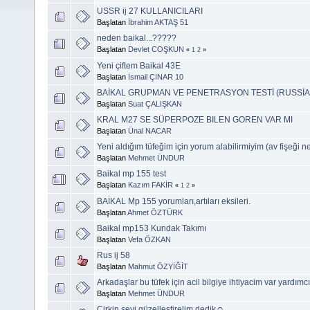
USSR ij 27 KULLANICILARI
Başlatan
İbrahim AKTAŞ 51
neden baikal...?????
Başlatan
Devlet COŞKUN
«
1
2
»
Yeni çiftem Baikal 43E
Başlatan
İsmail ÇINAR 10
BAİKAL GRUPMAN VE PENETRASYON TESTİ (RUSSİA
Başlatan
Suat ÇALIŞKAN
KRAL M27 SE SÜPERPOZE BILEN GOREN VAR MI
Başlatan
Ünal NACAR
Yeni aldığım tüfeğim için yorum alabilirmiyim (av fişeği 
Başlatan
Mehmet ÜNDUR
Baikal mp 155 test
Başlatan
Kazım FAKİR
«
1
2
»
BAİKAL Mp 155 yorumları,artıları eksileri.
Başlatan
Ahmet ÖZTÜRK
Baikal mp153 Kundak Takımı
Başlatan
Vefa ÖZKAN
Rus ij 58
Başlatan
Mahmut ÖZYİĞİT
Arkadaşlar bu tüfek için acil bilgiye ihtiyacim var yardım
Başlatan
Mehmet ÜNDUR
Çirkin şeyi güzelleştirelim dedik☺