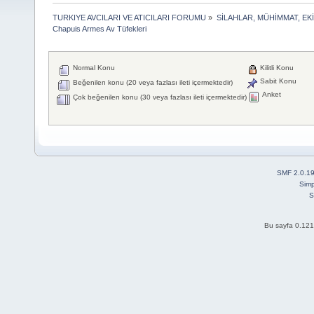
TURKIYE AVCILARI VE ATICILARI FORUMU
»
SİLAHLAR, MÜHİMMAT, EK
Chapuis Armes Av Tüfekleri
Normal Konu
Kilitli Konu
Sabit Konu
Beğenilen konu (20 veya fazlası ileti içermektedir)
Anket
Çok beğenilen konu (30 veya fazlası ileti içermektedir)
SMF 2.0.1
Simp
S
Bu sayfa 0.121 