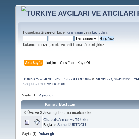
Hoşgeldiniz
Ziyaretçi
. Lütfen
giriş yapın
veya
kayıt olun
.
Kullanıcı adınızı, şifrenizi ve aktif kalma süresini giriniz
Ana Sayfa
İletişim
Giriş Yap
Kayıt Ol
TURKIYE AVCILARI VE ATICILARI FORUMU
»
SİLAHLAR, MÜHİMMAT, EK
Chapuis Armes Av Tüfekleri
Sayfa: [
1
]
Aşağı git
Konu
/
Başlatan
0 Üye ve 3 Ziyaretçi bölümü incelemekte.
Chapuis Armes Av Tüfekleri
Başlatan
Serhat KURTOĞLU
Sayfa: [
1
]
Yukarı git