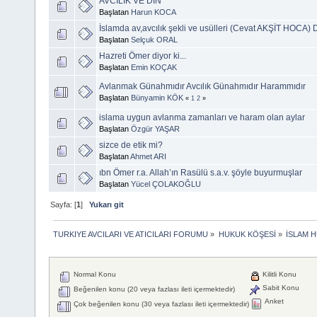
AVCILIK VE DİN
Başlatan
Harun KOCA
İslamda av,avcılık şekli ve usülleri (Cevat AKŞİT HOCA) D
Başlatan
Selçuk ORAL
Hazreti Ömer diyor ki...
Başlatan
Emin KOÇAK
Avlanmak Günahmıdır Avcılık Günahmıdır Harammıdır
Başlatan
Bünyamin KÖK
«
1
2
»
islama uygun avlanma zamanları ve haram olan aylar
Başlatan
Özgür YAŞAR
sizce de etik mi?
Başlatan
Ahmet ARI
ıbn Ömer r.a. Allah’ın Rasülü s.a.v. şöyle buyurmuşlar
Başlatan
Yücel ÇOLAKOĞLU
Sayfa: [
1
]
Yukarı git
TURKIYE AVCILARI VE ATICILARI FORUMU
»
HUKUK KÖŞESİ
»
İSLAM H
Normal Konu
Kilitli Konu
Sabit Konu
Beğenilen konu (20 veya fazlası ileti içermektedir)
Anket
Çok beğenilen konu (30 veya fazlası ileti içermektedir)