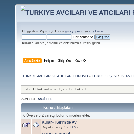
Hoşgeldiniz
Ziyaretçi
. Lütfen
giriş yapın
veya
kayıt olun
.
Kullanıcı adınızı, şifrenizi ve aktif kalma süresini giriniz
Ana Sayfa
İletişim
Giriş Yap
Kayıt Ol
TURKIYE AVCILARI VE ATICILARI FORUMU
»
HUKUK KÖŞESİ
»
İSLAM H
İslam Hukuku'nda avcılık, kural ve hükümleri.
Sayfa: [
1
]
Aşağı git
Konu
/
Başlatan
0 Üye ve 6 Ziyaretçi bölümü incelemekte.
Kuran-ı Kerim'de Av
Başlatan vezy35
«
1
2
3
»