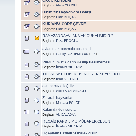
ORUÇ REHBERİ
Başlatan
Alkan YOKSUL
Dinimizin Hayvanlara Bakışı...
Başlatan
Emin KOÇAK
KUR’AN’A GÖRE ÇEVRE
Başlatan
Emin KOÇAK
RAMAZANDA AVLANMAK GÜNAHMIDIR ?
Başlatan
Rıza EROĞLU
avlanırken besmele çekilmesi
Başlatan
Cüneyt ÖZDEMİR 06
«
1
2
»
Vurduğumuz Avların Kesilip Kesilmemesi
Başlatan
İbrahim YILDIRIM
'HELAL AV REHBERİ' BEKLENEN KİTAP ÇIKTI
Başlatan
İrfan SETENCİ
okumamız dileği ile
Başlatan
Selim ARSLANOĞLU
Zararalı hayvanlar
Başlatan
Mustafa POLAT
Kafamda deli sorular
Başlatan
Alp BALABAN
REGAİB KANDİLİMİZ MÜBAREK OLSUN
Başlatan
İbrahim YILDIRIM
Üç Ayların Fazileti Mübarek olsun.