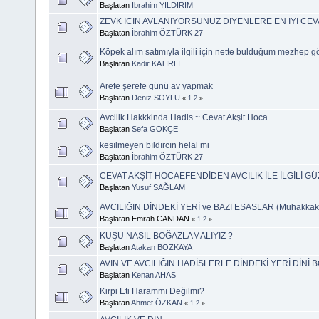
Başlatan
İbrahim YILDIRIM
ZEVK ICIN AVLANIYORSUNUZ DIYENLERE EN IYI CE
Başlatan
İbrahim ÖZTÜRK 27
Köpek alım satımıyla ilgili için nette bulduğum mezhep g
Başlatan
Kadir KATIRLI
Arefe şerefe günü av yapmak
Başlatan
Deniz SOYLU
«
1
2
»
Avcilik Hakkkinda Hadis ~ Cevat Akşit Hoca
Başlatan
Sefa GÖKÇE
kesılmeyen bıldırcın helal mi
Başlatan
İbrahim ÖZTÜRK 27
CEVAT AKŞİT HOCAEFENDİDEN AVCILIK İLE İLGİLİ GÜZ
Başlatan
Yusuf SAĞLAM
AVCILIĞIN DİNDEKİ YERİ ve BAZI ESASLAR (Muhakkak
Başlatan Emrah CANDAN
«
1
2
»
KUŞU NASIL BOĞAZLAMALIYIZ ?
Başlatan
Atakan BOZKAYA
AVIN VE AVCILIĞIN HADİSLERLE DİNDEKİ YERİ DİNİ 
Başlatan
Kenan AHAS
Kirpi Eti Harammı Değilmi?
Başlatan
Ahmet ÖZKAN
«
1
2
»