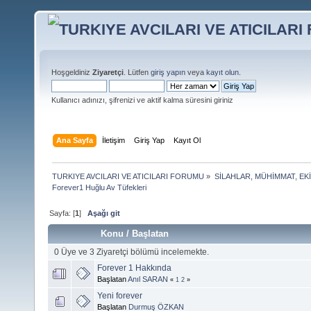
Hoşgeldiniz
Ziyaretçi
. Lütfen
giriş yapın
veya
kayıt olun
.
Kullanıcı adınızı, şifrenizi ve aktif kalma süresini giriniz
Ana Sayfa
İletişim
Giriş Yap
Kayıt Ol
TURKIYE AVCILARI VE ATICILARI FORUMU
»
SİLAHLAR, MÜHİMMAT, EK
Forever1 Huğlu Av Tüfekleri
Sayfa: [
1
]
Aşağı git
Konu
/
Başlatan
0 Üye ve 3 Ziyaretçi bölümü incelemekte.
Forever 1 Hakkında
Başlatan
Anıl SARAN
«
1
2
»
Yeni forever
Başlatan
Durmuş ÖZKAN