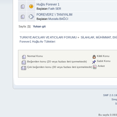
Huğlu Forever 1
Başlatan
Fatih SER
FOREVER1' i TANIYALIM
Başlatan
Mustafa BAĞCI
Sayfa: [
1
]
Yukarı git
TURKIYE AVCILARI VE ATICILARI FORUMU
»
SİLAHLAR, MÜHİMMAT, EK
Forever1 Huğlu Av Tüfekleri
Normal Konu
Kilitli Konu
Sabit Konu
Beğenilen konu (20 veya fazlası ileti içermektedir)
Anket
Çok beğenilen konu (30 veya fazlası ileti içermektedir)
SMF 2.0.1
Simp
S
Bu sayfa 0.093 