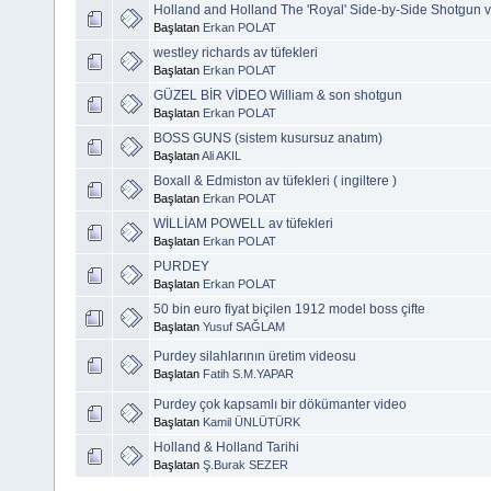
Holland and Holland The 'Royal' Side-by-Side Shotgun 
Başlatan
Erkan POLAT
westley richards av tüfekleri
Başlatan
Erkan POLAT
GÜZEL BİR VİDEO William & son shotgun
Başlatan
Erkan POLAT
BOSS GUNS (sistem kusursuz anatım)
Başlatan
Ali AKIL
Boxall & Edmiston av tüfekleri ( ingiltere )
Başlatan
Erkan POLAT
WİLLİAM POWELL av tüfekleri
Başlatan
Erkan POLAT
PURDEY
Başlatan
Erkan POLAT
50 bin euro fiyat biçilen 1912 model boss çifte
Başlatan
Yusuf SAĞLAM
Purdey silahlarının üretim videosu
Başlatan
Fatih S.M.YAPAR
Purdey çok kapsamlı bir dökümanter video
Başlatan
Kamil ÜNLÜTÜRK
Holland & Holland Tarihi
Başlatan
Ş.Burak SEZER