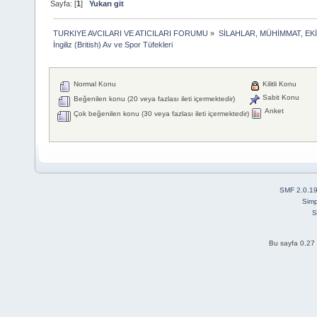
Sayfa: [
1
]
Yukarı git
TURKIYE AVCILARI VE ATICILARI FORUMU
»
SİLAHLAR, MÜHİMMAT, EK
İngiliz (British) Av ve Spor Tüfekleri
Normal Konu
Kilitli Konu
Sabit Konu
Beğenilen konu (20 veya fazlası ileti içermektedir)
Anket
Çok beğenilen konu (30 veya fazlası ileti içermektedir)
SMF 2.0.1
Simp
S
Bu sayfa 0.27 