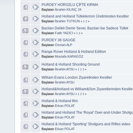
PURDEY HOROZLU ÇİFTE KIRMA
Başlatan
İbrahim KILINÇ 34
Holland and Holland Tüfeklerinin Üretiminden Kesitler
Başlatan
İbrahim TUTKUN
«
1
2
»
Bazıları Delikli Demir Sever, Bazıları İse Sadece Tüfek
Başlatan
Fatih YAZICI
«
1
2
»
PURDEY 36 GAUGE
Başlatan
Osman ALP
Range Rover Holland & Holland Edition
Başlatan
Mustafa KARAGÖZ
Holland & Holland Shooting Ground
Başlatan
İbrahim AYSU
«
1
2
3
»
William Evans London Ziyaretinden Kesitler
Başlatan
İbrahim AYSU
Holland&Holland vs William&Son Ziyaretlerinden Kesitle
Başlatan
İbrahim AYSU
«
1
2
3
»
Holland & Holland film
Başlatan
Erkan POLAT
Holland and Holland The 'Royal' Over-and-Under Shotg
Başlatan
Erkan POLAT
Holland & Holland 'Sporting' Shotguns and Rifles video
Başlatan
Erkan POLAT