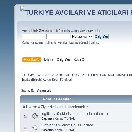
Hoşgeldiniz
Ziyaretçi
. Lütfen
giriş yapın
veya
kayıt olun
.
Kullanıcı adınızı, şifrenizi ve aktif kalma süresini giriniz
Ana Sayfa
İletişim
Giriş Yap
Kayıt Ol
TURKIYE AVCILARI VE ATICILARI FORUMU
»
SİLAHLAR, MÜHİMMAT, EK
İngiliz (British) Av ve Spor Tüfekleri
Sayfa: [
1
]
Aşağı git
Konu
/
Başlatan
0 Üye ve 4 Ziyaretçi bölümü incelemekte.
İngiliz av tüfekleri ve mühürlerin anlamları.
Başlatan
Kemal TUNALI
Birmingham Proof House Videosu.
Başlatan
Kemal TUNALI