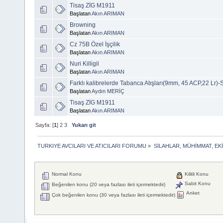
Tisaş ZİG M1911
Başlatan
Akın ARIMAN
Browning
Başlatan
Akın ARIMAN
Cz 75B Özel İşçilik
Başlatan
Akın ARIMAN
Nuri Killigil
Başlatan
Akın ARIMAN
Farklı kalibrelerde Tabanca Atışları(9mm, 45 ACP,22 Lr)-
Başlatan
Aydın MERİÇ
Tisaş ZİG M1911
Başlatan
Akın ARIMAN
Sayfa: [
1
]
2
3
Yukarı git
TURKIYE AVCILARI VE ATICILARI FORUMU
»
SİLAHLAR, MÜHİMMAT, EK
Normal Konu
Kilitli Konu
Sabit Konu
Beğenilen konu (20 veya fazlası ileti içermektedir)
Anket
Çok beğenilen konu (30 veya fazlası ileti içermektedir)