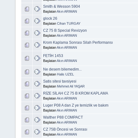
Smith & Wesson 5904
Başlatan
Akın ARIMAN
glock 26
Başlatan
Cihan TURGAY
CZ 75 B Special Revizyon
Başlatan
Akın ARIMAN
Krom Kaplama Sonrası Silah Performansı
Başlatan
Akın ARIMAN
FETİH 1453
Başlatan
Akın ARIMAN
Ne desem bilemedim...
Başlatan
Halis UZEL
Satis sitesi tavsiyesi
Başlatan
Mehmet Ali YAŞAR
RİZE SİLAH CZ 75 B KROM KAPLAMA
Başlatan
Akın ARIMAN
Luger P08 A dan Z ye temizlik ve bakım
Başlatan
Akın ARIMAN
Walther P88 COMPACT
Başlatan
Akın ARIMAN
CZ 75B Öncesi ve Sonrası
Başlatan
Akın ARIMAN