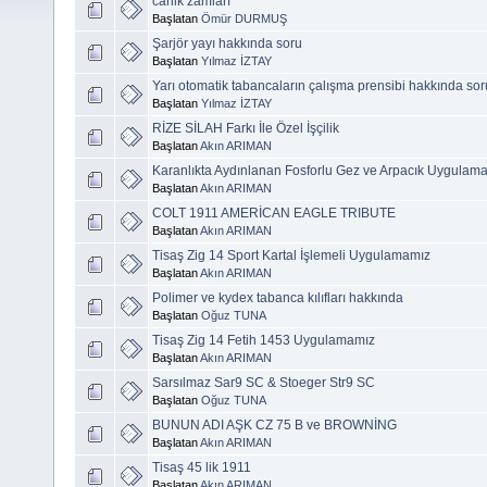
canik zamları
Başlatan
Ömür DURMUŞ
Şarjör yayı hakkında soru
Başlatan
Yılmaz İZTAY
Yarı otomatik tabancaların çalışma prensibi hakkında sor
Başlatan
Yılmaz İZTAY
RİZE SİLAH Farkı İle Özel İşçilik
Başlatan
Akın ARIMAN
Karanlıkta Aydınlanan Fosforlu Gez ve Arpacık Uygulam
Başlatan
Akın ARIMAN
COLT 1911 AMERİCAN EAGLE TRIBUTE
Başlatan
Akın ARIMAN
Tisaş Zig 14 Sport Kartal İşlemeli Uygulamamız
Başlatan
Akın ARIMAN
Polimer ve kydex tabanca kılıfları hakkında
Başlatan
Oğuz TUNA
Tisaş Zig 14 Fetih 1453 Uygulamamız
Başlatan
Akın ARIMAN
Sarsılmaz Sar9 SC & Stoeger Str9 SC
Başlatan
Oğuz TUNA
BUNUN ADI AŞK CZ 75 B ve BROWNİNG
Başlatan
Akın ARIMAN
Tisaş 45 lik 1911
Başlatan
Akın ARIMAN