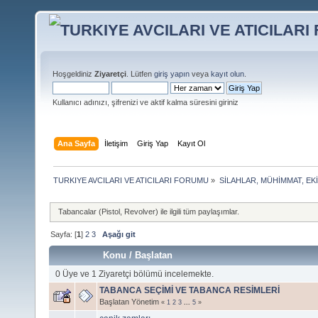
Hoşgeldiniz
Ziyaretçi
. Lütfen
giriş yapın
veya
kayıt olun
.
Kullanıcı adınızı, şifrenizi ve aktif kalma süresini giriniz
Ana Sayfa
İletişim
Giriş Yap
Kayıt Ol
TURKIYE AVCILARI VE ATICILARI FORUMU
»
SİLAHLAR, MÜHİMMAT, EK
Tabancalar (Pistol, Revolver) ile ilgili tüm paylaşımlar.
Sayfa: [
1
]
2
3
Aşağı git
Konu
/
Başlatan
0 Üye ve 1 Ziyaretçi bölümü incelemekte.
TABANCA SEÇİMİ VE TABANCA RESİMLERİ
Başlatan Yönetim
«
1
2
3
...
5
»