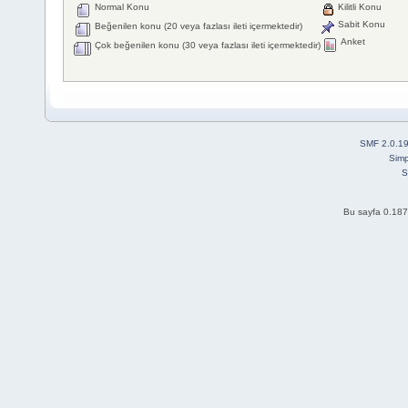
Normal Konu
Kilitli Konu
Sabit Konu
Beğenilen konu (20 veya fazlası ileti içermektedir)
Anket
Çok beğenilen konu (30 veya fazlası ileti içermektedir)
SMF 2.0.1
Simp
S
Bu sayfa 0.187 