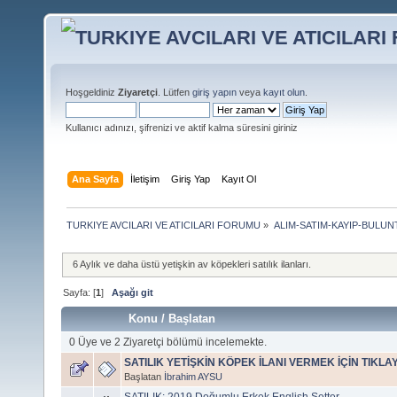
Hoşgeldiniz
Ziyaretçi
. Lütfen
giriş yapın
veya
kayıt olun
.
Kullanıcı adınızı, şifrenizi ve aktif kalma süresini giriniz
Ana Sayfa
İletişim
Giriş Yap
Kayıt Ol
TURKIYE AVCILARI VE ATICILARI FORUMU
»
ALIM-SATIM-KAYIP-BULUNT
6 Aylık ve daha üstü yetişkin av köpekleri satılık ilanları.
Sayfa: [
1
]
Aşağı git
Konu
/
Başlatan
0 Üye ve 2 Ziyaretçi bölümü incelemekte.
SATILIK YETİŞKİN KÖPEK İLANI VERMEK İÇİN TIKLAY
Başlatan
İbrahim AYSU
SATILIK: 2019 Doğumlu Erkek English Setter