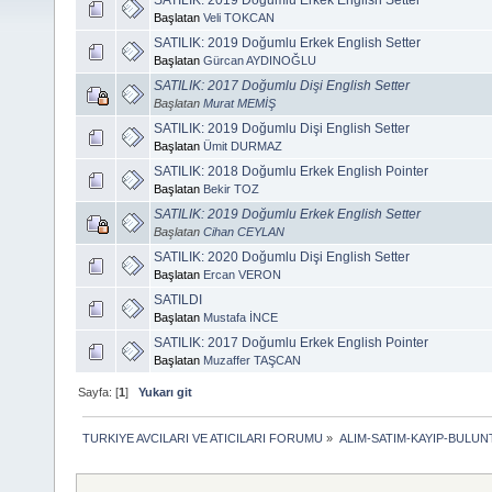
Başlatan
Veli TOKCAN
SATILIK: 2019 Doğumlu Erkek English Setter
Başlatan
Gürcan AYDINOĞLU
SATILIK: 2017 Doğumlu Dişi English Setter
Başlatan
Murat MEMİŞ
SATILIK: 2019 Doğumlu Dişi English Setter
Başlatan
Ümit DURMAZ
SATILIK: 2018 Doğumlu Erkek English Pointer
Başlatan
Bekir TOZ
SATILIK: 2019 Doğumlu Erkek English Setter
Başlatan
Cihan CEYLAN
SATILIK: 2020 Doğumlu Dişi English Setter
Başlatan
Ercan VERON
SATILDI
Başlatan
Mustafa İNCE
SATILIK: 2017 Doğumlu Erkek English Pointer
Başlatan
Muzaffer TAŞCAN
Sayfa: [
1
]
Yukarı git
TURKIYE AVCILARI VE ATICILARI FORUMU
»
ALIM-SATIM-KAYIP-BULUNT