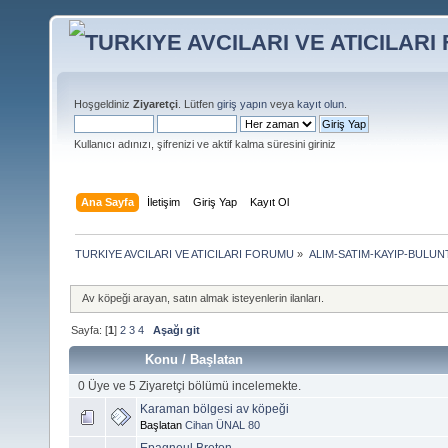
Hoşgeldiniz
Ziyaretçi
. Lütfen
giriş yapın
veya
kayıt olun
.
Kullanıcı adınızı, şifrenizi ve aktif kalma süresini giriniz
Ana Sayfa
İletişim
Giriş Yap
Kayıt Ol
TURKIYE AVCILARI VE ATICILARI FORUMU
»
ALIM-SATIM-KAYIP-BULUNT
Av köpeği arayan, satın almak isteyenlerin ilanları.
Sayfa: [
1
]
2
3
4
Aşağı git
Konu
/
Başlatan
0 Üye ve 5 Ziyaretçi bölümü incelemekte.
Karaman bölgesi av köpeği
Başlatan
Cihan ÜNAL 80
Epagneul Breton