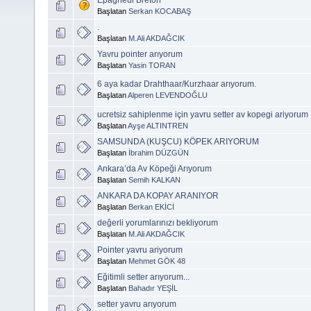
Başlatan
Serkan KOCABAŞ
.
Başlatan
M.Ali AKDAĞCIK
Yavru pointer arıyorum
Başlatan
Yasin TORAN
6 aya kadar Drahthaar/Kurzhaar arıyorum.
Başlatan
Alperen LEVENDOĞLU
ucretsiz sahiplenme için yavru setter av kopegi ariyorum
Başlatan
Ayşe ALTINTREN
SAMSUNDA (KUŞCU) KÖPEK ARIYORUM
Başlatan
İbrahim DÜZGÜN
Ankara’da Av Köpeği Arıyorum
Başlatan
Semih KALKAN
ANKARA DA KOPAY ARANIYOR
Başlatan
Berkan EKİCİ
değerli yorumlarınızı bekliyorum
Başlatan
M.Ali AKDAĞCIK
Pointer yavru ariyorum
Başlatan
Mehmet GÖK 48
Eğitimli setter arıyorum...
Başlatan
Bahadır YEŞİL
setter yavru arıyorum