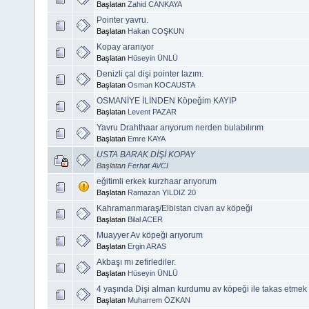
Başlatan
Zahid CANKAYA
Pointer yavru.
Başlatan
Hakan COŞKUN
Kopay aranıyor
Başlatan
Hüseyin ÜNLÜ
Denizli çal dişi pointer lazım.
Başlatan
Osman KOCAUSTA
OSMANİYE İLİNDEN Köpeğim KAYIP
Başlatan
Levent PAZAR
Yavru Drahthaar arıyorum nerden bulabılırım
Başlatan
Emre KAYA
USTA BARAK DİŞİ KOPAY
Başlatan
Ferhat AVCI
eğitimli erkek kurzhaar arıyorum
Başlatan
Ramazan YILDIZ 20
Kahramanmaraş/Elbistan civarı av köpeği
Başlatan
Bilal ACER
Muayyer Av köpeği arıyorum
Başlatan
Ergin ARAS
Akbaşı mı zefirlediler.
Başlatan
Hüseyin ÜNLÜ
4 yaşında Dişi alman kurdumu av köpeği ile takas etme
Başlatan
Muharrem ÖZKAN