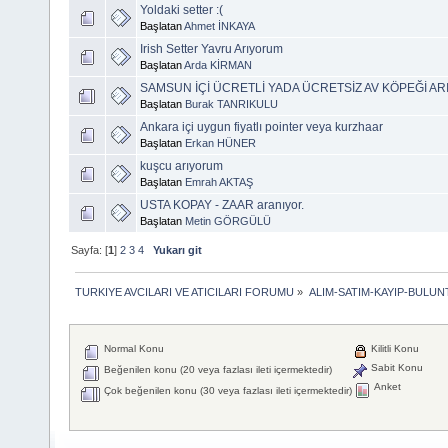
Yoldaki setter :(
Başlatan
Ahmet İNKAYA
Irish Setter Yavru Arıyorum
Başlatan
Arda KİRMAN
SAMSUN İÇİ ÜCRETLİ YADA ÜCRETSİZ AV KÖPEĞİ A
Başlatan
Burak TANRIKULU
Ankara içi uygun fiyatlı pointer veya kurzhaar
Başlatan
Erkan HÜNER
kuşcu arıyorum
Başlatan
Emrah AKTAŞ
USTA KOPAY - ZAAR aranıyor.
Başlatan
Metin GÖRGÜLÜ
Sayfa: [
1
]
2
3
4
Yukarı git
TURKIYE AVCILARI VE ATICILARI FORUMU
»
ALIM-SATIM-KAYIP-BULUNT
Normal Konu
Kilitli Konu
Sabit Konu
Beğenilen konu (20 veya fazlası ileti içermektedir)
Anket
Çok beğenilen konu (30 veya fazlası ileti içermektedir)