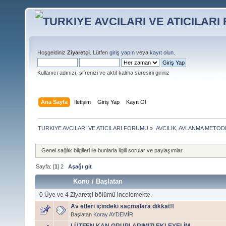
Hoşgeldiniz
Ziyaretçi
. Lütfen
giriş yapın
veya
kayıt olun
.
Kullanıcı adınızı, şifrenizi ve aktif kalma süresini giriniz
Ana Sayfa
İletişim
Giriş Yap
Kayıt Ol
TURKIYE AVCILARI VE ATICILARI FORUMU
»
AVCILIK, AVLANMA METOD
Genel sağlık bilgileri ile bunlarla ilgili sorular ve paylaşımlar.
Sayfa: [
1
]
2
Aşağı git
Konu
/
Başlatan
0 Üye ve 4 Ziyaretçi bölümü incelemekte.
Av etleri içindeki saçmalara dikkat!!
Başlatan
Koray AYDEMİR
LÜTFEN KAN GRUPLARIMIZI EKLEYELİM...