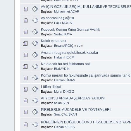
AV İÇİN GÖZLÜK SEÇİMİ, KULLANIMI VE TECRÜBELE
Başlatan
Muhammet ACAR
Av sonrası baş ağrısı
Başlatan
Fazlı MORAL
Kopucuk Kemigi Kirigi Sonrasi Avcilik
Başlatan
Sertac KAYA
Kulak çınlaması
Başlatan
Ersan ARGIÇ
«
1
2
»
Avcıların başına gelebilecek kazalar
Başlatan
Hakan HEKİM
Ne olacak bu bel fıtıklarının hali
Başlatan
Bilal AYDIN
Konya meram tıp fakültesinde çalışan(yada samimi tanıd
Başlatan
Osman LİMAN
Lütfen dikkat
Başlatan
Murat DİNGİZ
AFYON'LU ARKADAŞLARDAN YARDIM
Başlatan
Aslan ŞEN
PİRELERLE MÜCADELE VE YÖNTEMLERİ
Başlatan
Suat ÇALIŞKAN
KÖPEĞİNİZİN BOĞULDUĞUNU HİSSEDERSENİZ YAP
Başlatan
Özhan KELEŞ