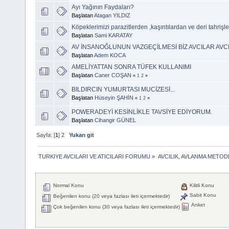
Ayı Yağının Faydaları?
Başlatan
Atagan YILDIZ
Köpeklerimizi parazitlerden ,kaşıntılardan ve deri tahrişl
Başlatan
Sami KARATAY
AV İNSANOĞLUNUN VAZGEÇİLMESİ BİZ AVCILAR AVCI
Başlatan
Adem KOCA
AMELİYATTAN SONRA TÜFEK KULLANIMI
Başlatan
Caner COŞAN
«
1
2
»
BILDIRCIN YUMURTASI MUCİZESİ...
Başlatan
Hüseyin ŞAHİN
«
1
2
»
POWERADEYİ KESİNLİKLE TAVSİYE EDİYORUM.
Başlatan
Cihangir GÜNEL
Sayfa: [
1
]
2
Yukarı git
TURKIYE AVCILARI VE ATICILARI FORUMU
»
AVCILIK, AVLANMA METOD
Normal Konu
Kilitli Konu
Sabit Konu
Beğenilen konu (20 veya fazlası ileti içermektedir)
Anket
Çok beğenilen konu (30 veya fazlası ileti içermektedir)