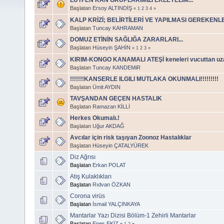
Başlatan
Ersoy ALTINDİŞ
«
1
2
3
4
»
KALP KRİZİ; BELİRTİLERİ VE YAPILMASI GEREKENLE
Başlatan
Tuncay KAHRAMAN
DOMUZ ETİNİN SAĞLIĞA ZARARLARI...
Başlatan
Hüseyin ŞAHİN
«
1
2
3
»
KIRIM-KONGO KANAMALI ATEŞİ keneleri vucuttan uz
Başlatan
Tuncay KANDEMiR
!!!!!!!KANSERLE ILGILI MUTLAKA OKUNMALI!!!!!!!!!
Başlatan
Ümit AYDIN
TAVŞANDAN GEÇEN HASTALIK
Başlatan
Ramazan KİLLİ
Herkes Okumalı.!
Başlatan
Uğur AKDAĞ
Avcılar için risk taşıyan Zoonoz Hastalıklar
Başlatan
Hüseyin ÇATALYÜREK
Diz Ağrısı
Başlatan
Erkan POLAT
Atış Kulaklıkları
Başlatan
Rıdvan ÖZKAN
Corona virüs
Başlatan
İsmail YALÇINKAYA
Mantarlar Yazı Dizisi Bölüm-1 Zehirli Mantarlar
Başlatan
Enes EKİZ
«
1
2
»