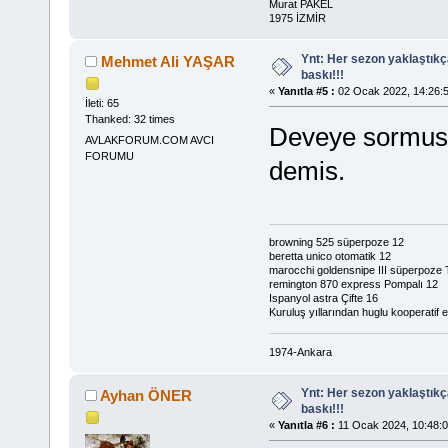
Murat PAKEL
1975 İZMİR
Ynt: Her sezon yaklaştık
Mehmet Ali YAŞAR
baskı!!!
«
Yanıtla #5 :
02 Ocak 2022, 14:26:5
İleti: 65
Thanked: 32 times
Deveye sormusl
AVLAKFORUM.COM AVCI
FORUMU
demis.
browning 525 süperpoze 12
beretta unico otomatik 12
marocchi goldensnipe III süperpoze 
remington 870 express Pompalı 12
Ispanyol astra Çifte 16
Kuruluş yıllarından huglu kooperatif el
1974-Ankara
Ynt: Her sezon yaklaştık
Ayhan ÖNER
baskı!!!
«
Yanıtla #6 :
11 Ocak 2024, 10:48:0