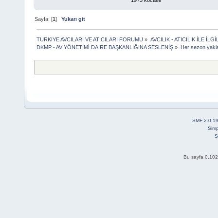
Sayfa: [
1
]
Yukarı git
TURKIYE AVCILARI VE ATICILARI FORUMU
»
AVCILIK - ATICILIK İLE 
DKMP - AV YÖNETİMİ DAİRE BAŞKANLIĞINA SESLENİŞ
»
Her sezon yakla
SMF 2.0.1
Simp
S
Bu sayfa 0.102 