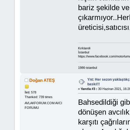
bariz şekilde ve
çıkarmıyor..Her
üreticisi,satıcı
Kırklareli
İstanbul
https://www.facebook.com/motorlum
1986-istanbul
Ynt: Her sezon yaklaştık
Doğan ATEŞ
baskı!!!
«
Yanıtla #3 :
30 Haziran 2021, 16:2
İleti: 578
Thanked: 739 times
Bahsedildiği gi
AVLAKFORUM.COM AVCI
FORUMU
dönüşen avcılık 
karşıtı çağrılar