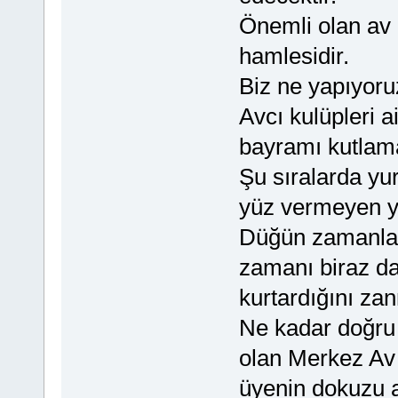
Önemli olan av 
hamlesidir.
Biz ne yapıyoru
Avcı kulüpleri 
bayramı kutlama
Şu sıralarda yur
yüz vermeyen ye
Düğün zamanları
zamanı biraz d
kurtardığını za
Ne kadar doğru
olan Merkez Av 
üyenin dokuzu a