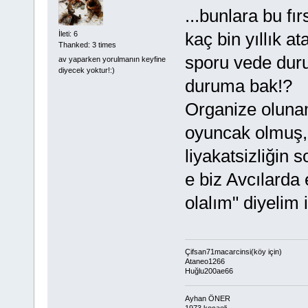
...bunlara bu fı
kaç bin yıllık a
İleti: 6
Thanked: 3 times
sporu vede duru
av yaparken yorulmanın keyfine
diyecek yoktur!:)
duruma bak!?
Organize olunam
oyuncak olmuş,n
liyakatsizliğin s
e biz Avcılarda
olalım" diyelim 
Çifsan71macarcinsi(köy için)
Ataneo1266
Huğlu200ae66
Ayhan ÖNER
1973 kocaeli