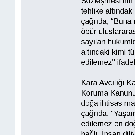
Sözleşmesi'nin 
tehlike altındaki
çağrıda, “Buna 
öbür uluslarara
sayılan hükümle
altındaki kimi t
edilemez" ifadel
Kara Avcılığı K
Koruma Kanunu 
doğa ihtisas ma
çağrıda, "Yaşam 
edilemez en doğ
bağlı. İnsan di