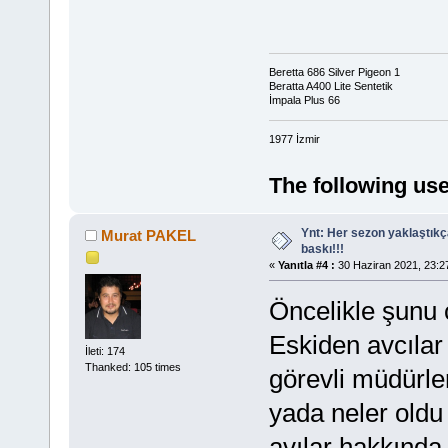
Beretta 686 Silver Pigeon 1
Beratta A400 Lite Sentetik
İmpala Plus 66
1977 İzmir
The following use
Ynt: Her sezon yaklaştık
Murat PAKEL
baskı!!!
«
Yanıtla #4 :
30 Haziran 2021, 23:2
Öncelikle şunu 
Eskiden avcıla
İleti: 174
Thanked: 105 times
görevli müdürle
yada neler oldu
avılar hakkında