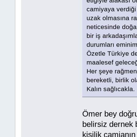
etiğiyle alakası o
camiyaya verdiği
uzak olmasına ra
neticesinde doğa
bir iş arkadaşım
durumları eminim
Özetle Türkiye de
maalesef geleceği
Her şeye rağmen 
bereketli, birlik 
Kalın sağlıcakla.
Ömer bey doğru 
belirsiz dernek 
kişilik camianın