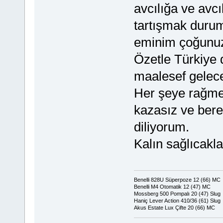
avcılığa ve avc
tartışmak durum
eminim çoğunuz
Özetle Türkiye 
maalesef gelece
Her şeye rağmen
kazasız ve berek
diliyorum.
Kalın sağlıcakla
Benelli 828U Süperpoze 12 (66) MC
Benelli M4 Otomatik 12 (47) MC
Mossberg 500 Pompalı 20 (47) Slug
Haniç Lever Action 410/36 (61) Slug
Akus Estate Lux Çifte 20 (66) MC