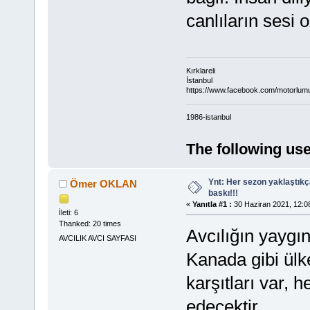
canlıların sesi o
Kırklareli
İstanbul
https://www.facebook.com/motorlum
1986-istanbul
The following use
Ynt: Her sezon yaklaştık
Ömer OKLAN
baskı!!!
«
Yanıtla #1 :
30 Haziran 2021, 12:0
İleti: 6
Thanked: 20 times
Avcılığın yaygı
AVCILIK AVCI SAYFASI
Kanada gibi ülke
karşıtları var,
edecektir.