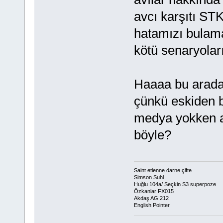
avcı karşıtı ST
hatamızı bulama
kötü senaryolar
Haaaa bu arada 
çünkü eskiden b
medya yokken av
böyle?
Saint etienne darne çifte
Simson Suhl
Huğlu 104a/ Seçkin S3 superpoze
Özkanlar FX015
Akdaş AG 212
English Pointer