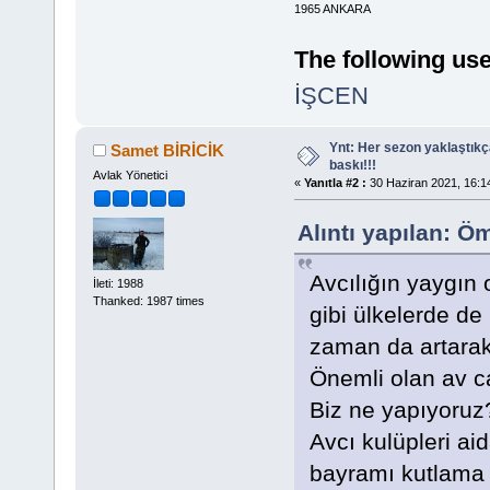
1965 ANKARA
The following use
İŞCEN
Ynt: Her sezon yaklaştık
Samet BİRİCİK
baskı!!!
Avlak Yönetici
«
Yanıtla #2 :
30 Haziran 2021, 16:1
Alıntı yapılan: Ö
Avcılığın yaygın
İleti: 1988
Thanked: 1987 times
gibi ülkelerde de 
zaman da artara
Önemli olan av c
Biz ne yapıyoruz
Avcı kulüpleri ai
bayramı kutlama f