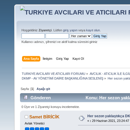
Hoşgeldiniz
Ziyaretçi
. Lütfen
giriş yapın
veya
kayıt olun
.
Kullanıcı adınızı, şifrenizi ve aktif kalma süresini giriniz
Ana Sayfa
İletişim
Giriş Yap
Kayıt Ol
TURKIYE AVCILARI VE ATICILARI FORUMU
»
AVCILIK - ATICILIK İLE 
DKMP - AV YÖNETİMİ DAİRE BAŞKANLIĞINA SESLENİŞ
»
Her sezon yakla
Sayfa: [
1
]
Aşağı git
Gönderen
Konu: Her sezon yakla
0 Üye ve 1 Ziyaretçi konuyu incelemekte.
Her sezon yaklaştıkça DK
Samet BİRİCİK
«
:
29 Haziran 2021, 23:24:47
Avlak Yönetici