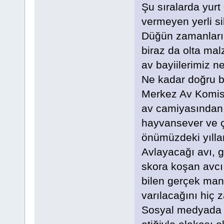
Şu sıralarda yurt
vermeyen yerli si
Düğün zamanların
biraz da olta ma
av bayiilerimiz n
Ne kadar doğru b
Merkez Av Komisy
av camiyasından 
hayvansever ve çe
önümüzdeki yılla
Avlayacağı avı, 
skora koşan avcı 
bilen gerçek mana
varılacağını hiç
Sosyal medyada g