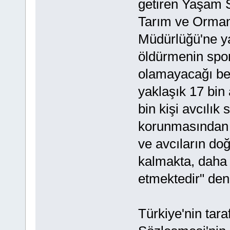
getiren Yaşam 
Tarım ve Orman
Müdürlüğü'ne ya
öldürmenin sporu
olamayacağı beli
yaklaşık 17 bin 
bin kişi avcılık 
korunmasından s
ve avcıların do
kalmakta, daha
etmektedir" deni
Türkiye'nin taraf