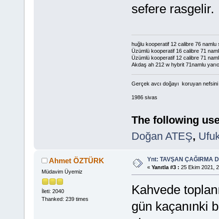
sefere rasgelir.
huğlu kooperatif 12 calibre 76 namlu
Üzümlü kooperatif 16 calibre 71 namlu
Üzümlü kooperatif 12 calibre 71 nam
Akdaş ah 212 w hybrit 71namlu yarı
Gerçek avcı doğayı koruyan nefsini d
1986 sivas
The following use
Doğan ATEŞ
,
Ufu
Ynt: TAVŞAN ÇAĞIRMA
Ahmet ÖZTÜRK
«
Yanıtla #3 :
25 Ekim 2021, 2
Müdavim Üyemiz
Kahvede toplanı
İleti: 2040
Thanked: 239 times
gün kaçanınki bi