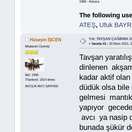
1986 - Ankara
The following use
ATEŞ
,
Ufuk BAY
Ynt: TAVŞAN ÇAĞIRMA
Hüseyin İŞCEN
«
Yanıtla #2 :
20 Ekim 2021, 0
Müdavim Üyemiz
Tavşan yaratılı
dinlenen akşam
kadar aktif olan
İleti: 1995
Thanked: 1914 times
düdük olsa bile
AVCILIK AVCI SAYFASI
gelmesi mantık
yapıyor gecede 
avcı ya nasip d
bunada şükür de