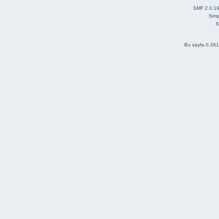
SMF 2.0.1
Simp
S
Bu sayfa 0.261 