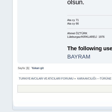
olsun.
Ata cy 71
Ata cy 66
Ahmet ÖZTÜRK
Lüleburgaz/KIRKLARELİ 1976
The following use
BAYRAM
Sayfa: [
1
]
Yukarı git
TURKIYE AVCILARI VE ATICILARI FORUMU
»
KARA AVCILIĞI:---TÜRÜNE