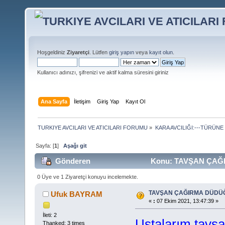
Hoşgeldiniz
Ziyaretçi
. Lütfen
giriş yapın
veya
kayıt olun
.
Kullanıcı adınızı, şifrenizi ve aktif kalma süresini giriniz
Ana Sayfa
İletişim
Giriş Yap
Kayıt Ol
TURKIYE AVCILARI VE ATICILARI FORUMU
»
KARA AVCILIĞI:---TÜRÜNE
Sayfa: [
1
]
Aşağı git
Gönderen
Konu: TAVŞAN ÇAĞI
0 Üye ve 1 Ziyaretçi konuyu incelemekte.
TAVŞAN ÇAĞIRMA DÜDÜ
Ufuk BAYRAM
«
:
07 Ekim 2021, 13:47:39 »
İleti: 2
Ustalarım tavşa
Thanked: 3 times