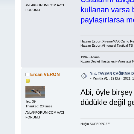
AVLAKFORUM.COM AVCI
kullanan varsa b
FORUMU
paylaşırlarsa 
Hatsan Escort XtremeMAX Camo Rea
Hatsan Escort Aimguard Tactical TS
1994 - Adana
Kozan Devlet Hastanesi - Anestezi T
Ynt: TAVŞAN ÇAĞIRMA
Ercan VERON
«
Yanıtla #1 :
19 Ekim 2021, 1
Abi, öyle birşey
düdükle değil g
İleti: 39
Thanked: 23 times
AVLAKFORUM.COM AVCI
FORUMU
Huğlu SÜPERPOZE