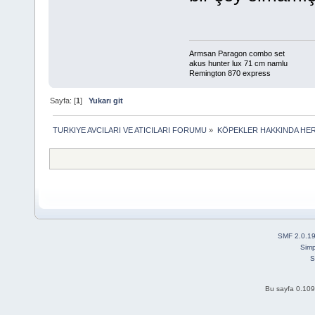
Armsan Paragon combo set
akus hunter lux 71 cm namlu
Remington 870 express
Sayfa: [
1
]
Yukarı git
TURKIYE AVCILARI VE ATICILARI FORUMU
»
KÖPEKLER HAKKINDA HER
SMF 2.0.1
Simp
S
Bu sayfa 0.109 