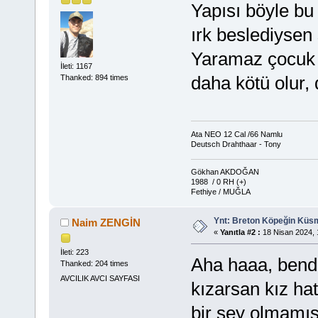
Yapısı böyle bu 
ırk beslediysen
Yaramaz çocuk g
İleti: 1167
daha kötü olur, d
Thanked: 894 times
Ata NEO 12 Cal /66 Namlu
Deutsch Drahthaar - Tony
Gökhan AKDOĞAN
1988 / 0 RH (+)
Fethiye / MUĞLA
Ynt: Breton Köpeğin Küs
Naim ZENGİN
«
Yanıtla #2 :
18 Nisan 2024, 
İleti: 223
Aha haaa, bende
Thanked: 204 times
AVCILIK AVCI SAYFASI
kızarsan kız hat
bir şey olmamış 