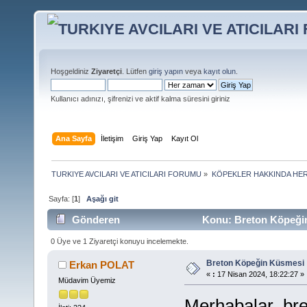
Hoşgeldiniz
Ziyaretçi
. Lütfen
giriş yapın
veya
kayıt olun
.
Kullanıcı adınızı, şifrenizi ve aktif kalma süresini giriniz
Ana Sayfa
İletişim
Giriş Yap
Kayıt Ol
TURKIYE AVCILARI VE ATICILARI FORUMU
»
KÖPEKLER HAKKINDA HER
Sayfa: [
1
]
Aşağı git
Gönderen
Konu: Breton Köpeğin
0 Üye ve 1 Ziyaretçi konuyu incelemekte.
Breton Köpeğin Küsmesi
Erkan POLAT
«
:
17 Nisan 2024, 18:22:27 »
Müdavim Üyemiz
Merhabalar bret