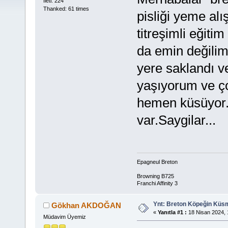
İleti: 224
Thanked: 61 times
pisliği yeme alı
titreşimli eğiti
da emin değilim.
yere saklandı v
yaşıyorum ve ço
hemen küsüyor.
var.Saygilar...
Epagneul Breton
Browning B725
Franchi Affinity 3
Ynt: Breton Köpeğin Küs
Gökhan AKDOĞAN
«
Yanıtla #1 :
18 Nisan 2024, 
Müdavim Üyemiz