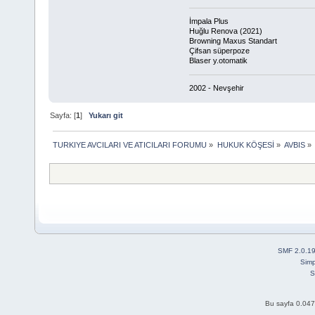
İmpala Plus
Huğlu Renova (2021)
Browning Maxus Standart
Çifsan süperpoze
Blaser y.otomatik
2002 - Nevşehir
Sayfa: [
1
]
Yukarı git
TURKIYE AVCILARI VE ATICILARI FORUMU
»
HUKUK KÖŞESİ
»
AVBIS
»
SMF 2.0.1
Simp
S
Bu sayfa 0.047 