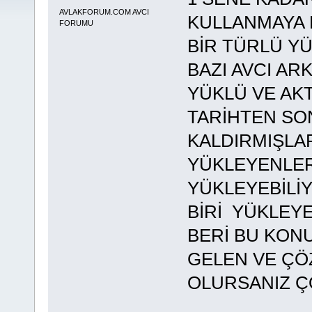
AVLAKFORUM.COM AVCI
KULLANMAYA 
FORUMU
BİR TÜRLÜ Y
BAZI AVCI A
YÜKLÜ VE AKT
TARİHTEN SO
KALDIRMIŞLAR
YÜKLEYENLER
YÜKLEYEBİLİ
BİRİ YÜKLEY
BERİ BU KON
GELEN VE ÇÖ
OLURSANIZ ÇO