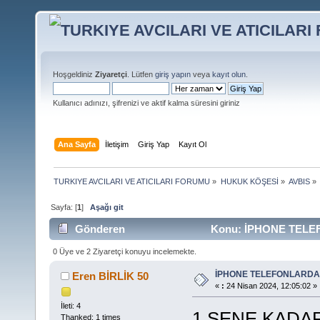
Hoşgeldiniz
Ziyaretçi
. Lütfen
giriş yapın
veya
kayıt olun
.
Kullanıcı adınızı, şifrenizi ve aktif kalma süresini giriniz
Ana Sayfa
İletişim
Giriş Yap
Kayıt Ol
TURKIYE AVCILARI VE ATICILARI FORUMU
»
HUKUK KÖŞESİ
»
AVBIS
»
Sayfa: [
1
]
Aşağı git
Gönderen
Konu: İPHONE TELEF
0 Üye ve 2 Ziyaretçi konuyu incelemekte.
İPHONE TELEFONLARDA
Eren BİRLİK 50
«
:
24 Nisan 2024, 12:05:02 »
İleti: 4
1 SENE KADA
Thanked: 1 times