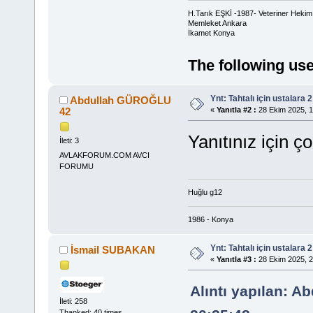
H.Tarık EŞKİ -1987- Veteriner Hekim
Memleket Ankara
İkamet Konya
The following use
Ynt: Tahtalı için ustalara 
Abdullah GÜROĞLU
42
«
Yanıtla #2 :
28 Ekim 2025, 1
Yanıtınız için ç
İleti: 3
AVLAKFORUM.COM AVCI
FORUMU
Huğlu g12
1986 - Konya
Ynt: Tahtalı için ustalara 
İsmail SUBAKAN
«
Yanıtla #3 :
28 Ekim 2025, 2
Alıntı yapılan: 
İleti: 258
Thanked: 40 times