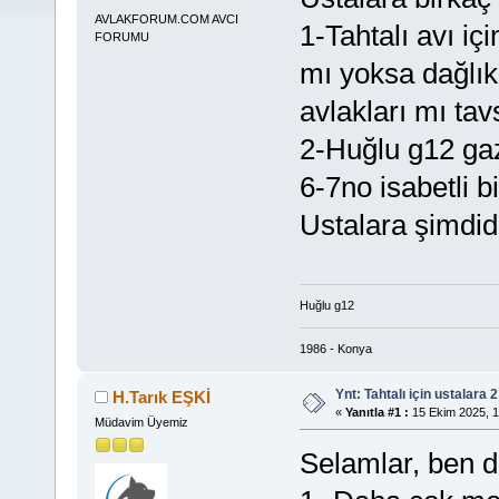
AVLAKFORUM.COM AVCI
1-Tahtalı avı i
FORUMU
mı yoksa dağlık
avlakları mı tav
2-Huğlu g12 gaz
6-7no isabetli b
Ustalara şimdid
Huğlu g12
1986 - Konya
Ynt: Tahtalı için ustalara 
H.Tarık EŞKİ
«
Yanıtla #1 :
15 Ekim 2025, 1
Müdavim Üyemiz
Selamlar, ben 