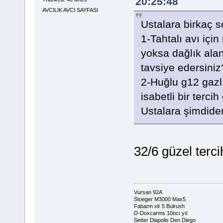
20:25:48
AVCILIK AVCI SAYFASI
Ustalara birkaç 
1-Tahtalı avı içi
yoksa dağlık alan
tavsiye edersiniz
2-Huğlu g12 gazl
isabetli bir terci
Ustalara şimdiden
32/6 güzel terci
Vursan 92A
Stoeger M3000 Max5
Fabarm xlr 5 Bulrush
D-Doxcarms 10ncı yıl
Setter Diapolis Den Diego