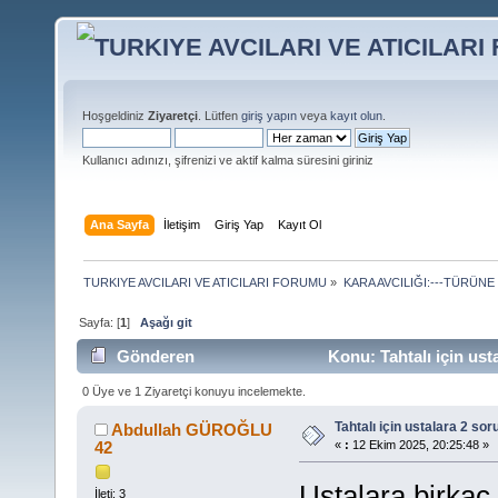
Hoşgeldiniz
Ziyaretçi
. Lütfen
giriş yapın
veya
kayıt olun
.
Kullanıcı adınızı, şifrenizi ve aktif kalma süresini giriniz
Ana Sayfa
İletişim
Giriş Yap
Kayıt Ol
TURKIYE AVCILARI VE ATICILARI FORUMU
»
KARA AVCILIĞI:---TÜRÜNE
Sayfa: [
1
]
Aşağı git
Gönderen
Konu: Tahtalı için ust
0 Üye ve 1 Ziyaretçi konuyu incelemekte.
Tahtalı için ustalara 2 sor
Abdullah GÜROĞLU
42
«
:
12 Ekim 2025, 20:25:48 »
Ustalara birkaç
İleti: 3