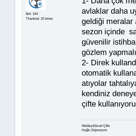
1- Daha çok me
avlaklar daha uyg
İleti: 164
geldiği meralar
Thanked: 25 times
sezon içinde say
güvenilir istihb
gözlem yapmalı
2- Direk kullandı
otomatik kullan
atıyolar tahtalı
kendiniz deneye
çifte kullanıyo
Webley&Scott Çifte
Huğlu Süperpoze