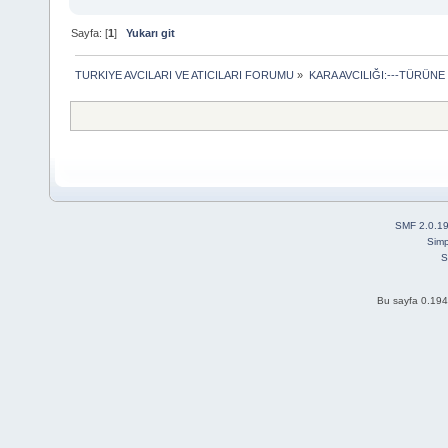
Sayfa: [
1
]
Yukarı git
TURKIYE AVCILARI VE ATICILARI FORUMU
»
KARA AVCILIĞI:---TÜRÜNE
SMF 2.0.1
Simp
S
Bu sayfa 0.194 