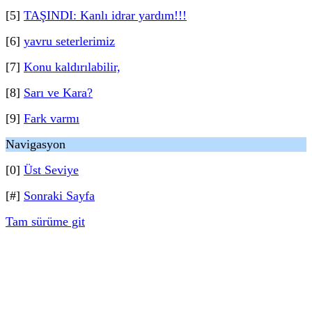
[5]
TAŞINDI: Kanlı idrar yardım!!!
[6]
yavru seterlerimiz
[7]
Konu kaldırılabilir,
[8]
Sarı ve Kara?
[9]
Fark varmı
Navigasyon
[0]
Üst Seviye
[#]
Sonraki Sayfa
Tam sürüme git