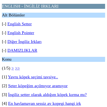
ENGLISH - İNGİLİZ IRKLARI
Alt Bölümler
[-]
English Setter
[-]
English Pointer
[-]
Diğer İngiliz Irkları
[-]
DAMIZLIKLAR
Konu
(1/5)
>
>>
[1]
Yavru köpek seçimi tavsiye..
[2]
Seter köpeğim açılmıyor aramıyor
[3]
İngiliz setter olarak aldığım köpek kırma mı?
[4]
En havlamayan sessiz av kopegi hangi irk