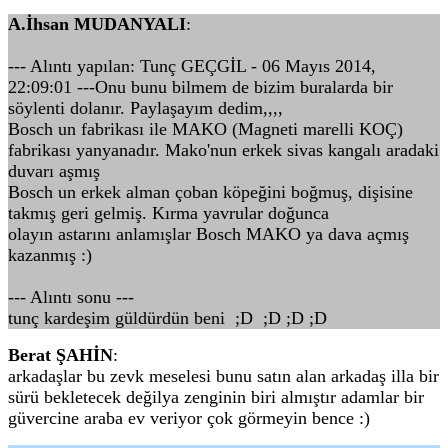
A.İhsan MUDANYALI
:
--- Alıntı yapılan: Tunç GEÇGİL - 06 Mayıs 2014,
22:09:01 ---Onu bunu bilmem de bizim buralarda bir
söylenti dolanır. Paylaşayım dedim,,,,
Bosch un fabrikası ile MAKO (Magneti marelli KOÇ)
fabrikası yanyanadır. Mako'nun erkek sivas kangalı aradaki
duvarı aşmış
Bosch un erkek alman çoban köpeğini boğmuş, dişisine
takmış geri gelmiş. Kırma yavrular doğunca
olayın astarını anlamışlar Bosch MAKO ya dava açmış
kazanmış :)
--- Alıntı sonu ---
tunç kardeşim güldürdün beni ;D ;D ;D ;D
Berat ŞAHİN
:
arkadaşlar bu zevk meselesi bunu satın alan arkadaş illa bir
sürü bekletecek değilya zenginin biri almıştır adamlar bir
güvercine araba ev veriyor çok görmeyin bence :)