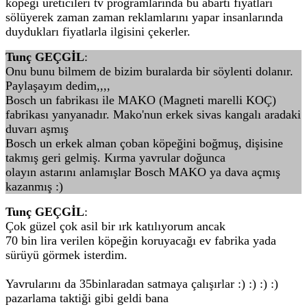
köpeği üreticileri tv programlarında bu abartı fiyatları
sölüyerek zaman zaman reklamlarını yapar insanlarında
duydukları fiyatlarla ilgisini çekerler.
Tunç GEÇGİL
:
Onu bunu bilmem de bizim buralarda bir söylenti dolanır.
Paylaşayım dedim,,,,
Bosch un fabrikası ile MAKO (Magneti marelli KOÇ)
fabrikası yanyanadır. Mako'nun erkek sivas kangalı aradaki
duvarı aşmış
Bosch un erkek alman çoban köpeğini boğmuş, dişisine
takmış geri gelmiş. Kırma yavrular doğunca
olayın astarını anlamışlar Bosch MAKO ya dava açmış
kazanmış :)
Tunç GEÇGİL
:
Çok güzel çok asil bir ırk katılıyorum ancak
70 bin lira verilen köpeğin koruyacağı ev fabrika yada
sürüyü görmek isterdim.
Yavrularını da 35binlaradan satmaya çalışırlar :) :) :) :)
pazarlama taktiği gibi geldi bana