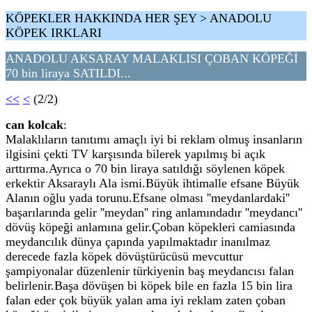
KÖPEKLER HAKKINDA HER ŞEY > ANADOLU
KÖPEK IRKLARI
ANADOLU AKSARAY MALAKLISI ÇOBAN KÖPEĞİ
70 bin liraya SATILDI...
<<
<
(2/2)
can kolcak
:
Malaklıların tanıtımı amaçlı iyi bi reklam olmuş insanların
ilgisini çekti TV karşısında bilerek yapılmış bi açık
arttırma.Ayrıca o 70 bin liraya satıldığı söylenen köpek
erkektir Aksaraylı Ala ismi.Büyük ihtimalle efsane Büyük
Alanın oğlu yada torunu.Efsane olması ''meydanlardaki''
başarılarında gelir ''meydan'' ring anlamındadır ''meydancı''
dövüş köpeği anlamına gelir.Çoban köpekleri camiasında
meydancılık dünya çapında yapılmaktadır inanılmaz
derecede fazla köpek dövüştürücüsü mevcuttur
şampiyonalar düzenlenir türkiyenin baş meydancısı falan
belirlenir.Başa dövüşen bi köpek bile en fazla 15 bin lira
falan eder çok büyük yalan ama iyi reklam zaten çoban