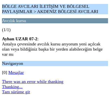
BÖLGE AVCILARI İLETİŞİM VE BÖLGESEL
PAYLAŞIMLAR > AKDENİZ BÖLGESİ AVCILARI
Avcılık kursu
(1/1)
Ayhan UZAR 07-2
:
Antalya çevresinde avcılık kursu arıyorum yeni açılcak
olan veya bildiğiniz başka bir yerden alabileceğim belge
var mı
Navigasyon
[0]
Mesajlar
There was an error while thanking
Thanking...
Tam sürüme git